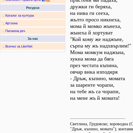
пръстени ми падаха,
дружки ги беряха,
Ресурси
на нива ги сееха,
:.
Каталог за култура
жълто просо никнеха,
:.
Артзона
мома й момко жънеха,
:.
Писмена реч
жънеха й хортуват
"Кой кому же наджъне,
За нас
сърпа му жъ надхвърлим!"
:.
Всичко за LiterNet
Мома момкум наджъна,
хукна мома да бяга
през честата къпина,
овчар вика изподиря
- Дръж, къпино, момата
за шаренте чорапи,
на тебе жъ са чорапи,
на мене жъ й момата!
Светлина, Грудовско; хороводна (
"Дръж, къпино, момата"); контами