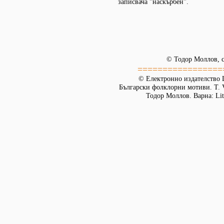
записвача "наскърбен".
© Тодор Моллов, с
=================
© Електронно издателство L
Български фолклорни мотиви. Т. 
Тодор Моллов. Варна: Lit