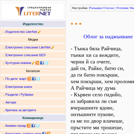
Настройки:
Разшири
Стесни
|
Уголеми
Ум
* * *
Издателство
:.
Издателство LiterNet
Облог за наджънване
Медии
:.
Електронно списание LiterNet
- Тънка бяла Райчица,
тънки хи са веждите,
:.
Електронно списание БЕЛ
черни й са очите,
:.
Културни новини
дай ги, Райке, батю си,
Каталози
да ги батю покърши,
:.
По дати
:
март
хем покърши, хем проломи
А Райчица му дума
:.
Електронни книги
- Кървен село гидийо,
:.
Раздели / Рубрики
аз забравила ли съм
:.
Автори
вчерашните ядове,
:.
Критика за авторите
онзъшните пукове,
Книжарници
га ме по двор влачеше,
:.
Книжен пазар
пръстите ми трошеше,
:.
Книгосвят: сравни цени