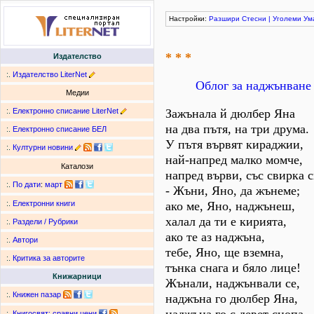
Настройки:
Разшири
Стесни
|
Уголеми
Ум
* * *
Издателство
:.
Издателство LiterNet
Облог за наджънване
Медии
:.
Електронно списание LiterNet
Зажънала й дюлбер Яна
на два пътя, на три друма.
:.
Електронно списание БЕЛ
У пътя вървят кираджии,
:.
Културни новини
най-напред малко момче,
Каталози
напред върви, със свирка 
:.
По дати
:
март
- Жъни, Яно, да жънеме;
ако ме, Яно, наджънеш,
:.
Електронни книги
халал да ти е кирията,
:.
Раздели / Рубрики
ако те аз наджъна,
:.
Автори
тебе, Яно, ще вземна,
:.
Критика за авторите
тънка снага и бяло лице!
Книжарници
Жънали, наджънвали се,
:.
Книжен пазар
наджъна го дюлбер Яна,
:.
Книгосвят: сравни цени