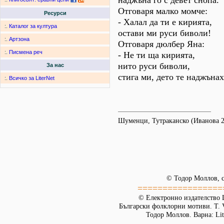
наджъна го с девет снопа.
Отговаря малко момче:
Ресурси
- Халал да ти е кирията,
:.
Каталог за култура
остави ми руси биволи!
:.
Артзона
Отговаря дюлбер Яна:
:.
Писмена реч
- Не ти ща кирията,
нито руси биволи,
За нас
стига ми, дето те наджънах
:.
Всичко за LiterNet
Шуменци, Тутраканско (Иванова 2
© Тодор Моллов, с
=================
© Електронно издателство L
Български фолклорни мотиви. Т. 
Тодор Моллов. Варна: Lit