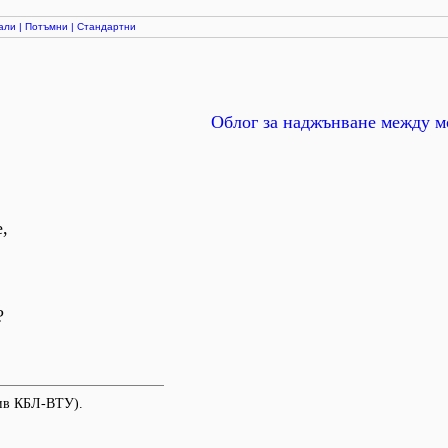
али
|
Потъмни
|
Стандартни
Облог за наджънване между м
,
?
хив КБЛ-ВТУ).