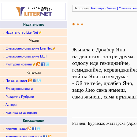
Настройки:
Разшири
Стесни
|
Уголеми
Ум
* * *
Издателство
:.
Издателство LiterNet
Медии
:.
Електронно списание LiterNet
Жънала е Дюлбер Яна
на два пътя, на три друма.
:.
Електронно списание БЕЛ
отдолу иде гемиджийче,
:.
Културни новини
гемиджийче, керванджийче
Каталози
той на Яна тихом дума:
:.
По дати
:
март
- Ой те тебе, дюлбер Яно,
защо Яно сама жънеш,
:.
Електронни книги
сама жънеш, сама връзваш
:.
Раздели / Рубрики
:.
Автори
:.
Критика за авторите
Книжарници
Равнец, Бургаско; жътварска (Ар
:.
Книжен пазар
:.
Книгосвят: сравни цени