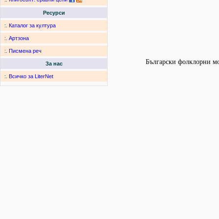
Ресурси
:.
Каталог за култура
:.
Артзона
:.
Писмена реч
Български фолклорни мот
За нас
:.
Всичко за LiterNet