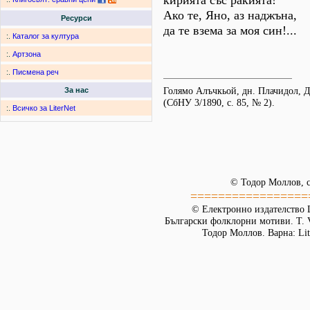
кирията със ракията!
Ако те, Яно, аз наджъна,
Ресурси
да те взема за моя син!...
:.
Каталог за култура
:.
Артзона
:.
Писмена реч
Голямо Алъчкьой, дн. Плачидол, 
За нас
(СбНУ 3/1890, с. 85, № 2).
:.
Всичко за LiterNet
© Тодор Моллов, с
=================
© Електронно издателство L
Български фолклорни мотиви. Т. 
Тодор Моллов. Варна: Lit