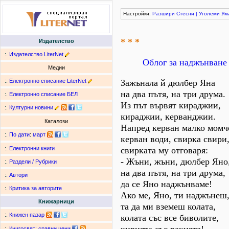
Настройки:
Разшири
Стесни
|
Уголеми
Ум
* * *
Издателство
:.
Издателство LiterNet
Облог за наджънване
Медии
:.
Електронно списание LiterNet
Зажънала й дюлбер Яна
на два пътя, на три друма.
:.
Електронно списание БЕЛ
Из път вървят кираджии,
:.
Културни новини
кираджии, керванджии.
Каталози
Напред керван малко момч
:.
По дати
:
март
керван води, свирка свири
свирката му отговаря:
:.
Електронни книги
- Жъни, жъни, дюлбер Яно
:.
Раздели / Рубрики
на два пътя, на три друма,
:.
Автори
да се Яно наджънваме!
:.
Критика за авторите
Ако ме, Яно, ти наджънеш
Книжарници
та да ми вземеш колата,
:.
Книжен пазар
колата със все биволите,
:.
Книгосвят: сравни цени