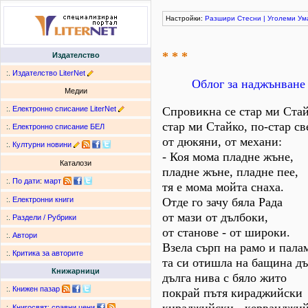
Настройки:
Разшири
Стесни
|
Уголеми
Ум
* * *
Издателство
:.
Издателство LiterNet
Облог за наджънване
Медии
:.
Електронно списание LiterNet
Спровикна се стар ми Ста
стар ми Стайко, по-стар св
:.
Електронно списание БЕЛ
от дюкяни, от механи:
:.
Културни новини
- Коя мома пладне жъне,
Каталози
пладне жъне, пладне пее,
:.
По дати
:
март
тя е мома мойта снаха.
Отде го зачу бяла Рада
:.
Електронни книги
от мази от дълбоки,
:.
Раздели / Рубрики
от станове - от широки.
:.
Автори
Взела сърп на рамо и пала
:.
Критика за авторите
та си отишла на бащина дъ
Книжарници
дълга нива с бяло жито
:.
Книжен пазар
покрай пътя кираджийски
:.
Книгосвят: сравни цени