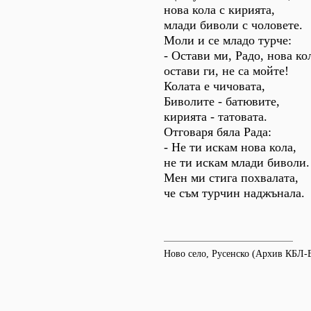
нова кола с кирията,
млади биволи с чоловете.
Моли и се младо турче:
- Остави ми, Радо, нова ко
остави ги, не са мойте!
Колата е чичовата,
Биволите - батювите,
кирията - татовата.
Отговаря бяла Рада:
- Не ти искам нова кола,
не ти искам млади биволи.
Мен ми стига похвалата,
че съм турчин наджънала.
Ново село, Русенско (Архив КБЛ-