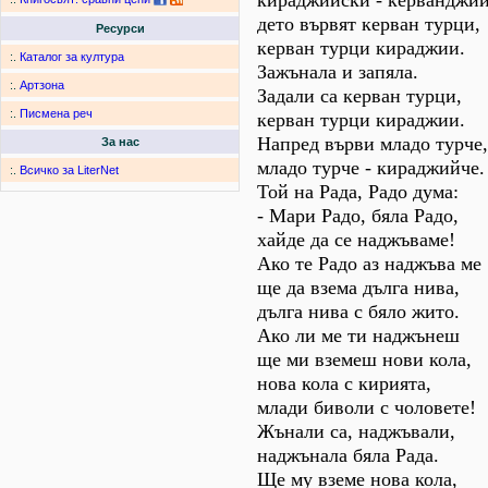
кираджийски - керванджи
дето вървят керван турци,
Ресурси
керван турци кираджии.
:.
Каталог за култура
Зажънала и запяла.
:.
Артзона
Задали са керван турци,
:.
Писмена реч
керван турци кираджии.
Напред върви младо турче,
За нас
младо турче - кираджийче.
:.
Всичко за LiterNet
Той на Рада, Радо дума:
- Мари Радо, бяла Радо,
хайде да се наджъваме!
Ако те Радо аз наджъва ме
ще да взема дълга нива,
дълга нива с бяло жито.
Ако ли ме ти наджънеш
ще ми вземеш нови кола,
нова кола с кирията,
млади биволи с чоловете!
Жънали са, наджъвали,
наджънала бяла Рада.
Ще му вземе нова кола,