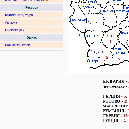
Ресурси
:.
Каталог за култура
:.
Артзона
:.
Писмена реч
За нас
:.
Всичко за LiterNet
БЪЛГАРИЯ -
(неуточнено
-
ГЪРЦИЯ -
5
;
КОСОВО -
1
;
МАКЕДОНИЯ
РУМЪНИЯ -
СЪРБИЯ -
15
;
ТУРЦИЯ -
4