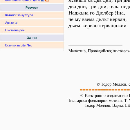
Жънали са два дни, три дн
два дни, три дни, цяла нед
Ресурси
Наджъна го Дюлбер Яна,
:.
Каталог за култура
че му взема дълъг керван,
:.
Артзона
дълъг керван керванджии.
:.
Писмена реч
За нас
:.
Всичко за LiterNet
Манастир, Провадийско; жътварс
© Тодор Моллов, с
=================
© Електронно издателство L
Български фолклорни мотиви. Т. 
Тодор Моллов. Варна: Lit