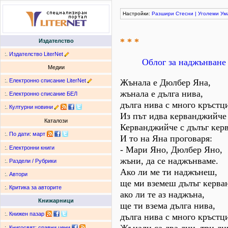
Настройки:
Разшири
Стесни
|
Уголеми
Ум
* * *
Издателство
:.
Издателство LiterNet
Облог за наджънване
Медии
:.
Електронно списание LiterNet
Жънала е Дюлбер Яна,
жънала е дълга нива,
:.
Електронно списание БЕЛ
дълга нива с много кръстц
:.
Културни новини
Из път идва керванджийче
Каталози
Керванджийче с дълъг керв
:.
По дати
:
март
И то на Яна проговаря:
- Мари Яно, Дюлбер Яно,
:.
Електронни книги
жъни, да се наджънваме.
:.
Раздели / Рубрики
Ако ли ме ти наджънеш,
:.
Автори
ще ми вземеш дълъг керва
:.
Критика за авторите
ако ли те аз наджъна,
Книжарници
ще ти взема дълга нива,
:.
Книжен пазар
дълга нива с много кръстц
:.
Книгосвят: сравни цени