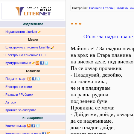
Настройки:
Разшири
Стесни
|
Уголеми
Ум
* * *
Издателство
:.
Издателство LiterNet
Облог за наджънване
Медии
:.
Електронно списание LiterNet
Майно ле! / Запладни овча
на връх на Стара планина
:.
Електронно списание БЕЛ
на високо деле, под високо
:.
Културни новини
Па се овчар провикна:
Каталози
- Пладнувай, девойко,
:.
По дати
:
март
на голема нива,
че и я пладнувам
:.
Електронни книги
на равна рудина
:.
Раздели / Рубрики
под зелено буче!
:.
Автори
Провикна се мома:
:.
Критика за авторите
- Дойди ми, дойди, овчарко
Книжарници
да се наджънваме,
:.
Книжен пазар
доде пладне дойде, -
:.
Книгосвят: сравни цени