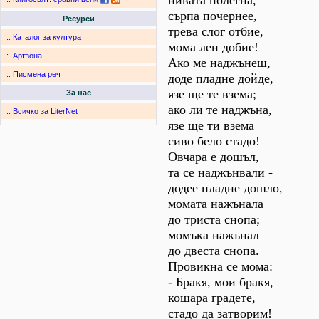
нивата полегна,
сърпа почернее,
Ресурси
трева слог отбие,
:.
Каталог за култура
мома лен добие!
:.
Артзона
Ако ме наджънеш,
:.
Писмена реч
доде пладне дойде,
язе ще те взема;
За нас
ако ли те наджъна,
:.
Всичко за LiterNet
язе ще ти взема
сиво бело стадо!
Овчара е дошъл,
та се наджънвали -
додее пладне дошло,
момата нажънала
до триста снопа;
момъка нажънал
до двеста снопа.
Провикна се мома:
- Бракя, мои бракя,
кошара градете,
стадо да затворим!