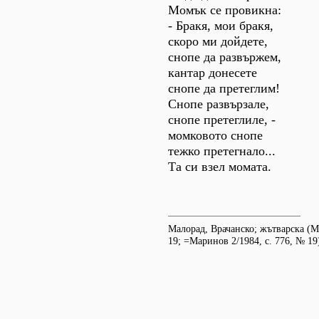
Момък се провикна:
- Бракя, мои бракя,
скоро ми дойдете,
снопе да развържем,
кантар донесете
снопе да претеглим!
Снопе развързале,
снопе претеглиле, -
момковото снопе
тежко претегнало...
Та си взел момата.
Малорад, Врачанско; жътварска (М
19; =Маринов 2/1984, с. 776, № 19