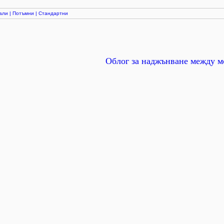
али
|
Потъмни
|
Стандартни
Облог за наджънване между м
.