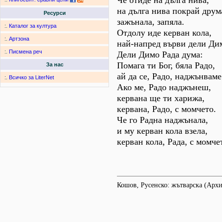
Че отиде на дълга нива,
на дълга нива покрай друм
Ресурси
зажънала, запяла.
:.
Каталог за култура
Отдолу иде керван кола,
:.
Артзона
най-напред върви дели Ди
:.
Писмена реч
Дели Димо Рада дума:
Помага ти Бог, бяла Радо,
За нас
ай да се, Радо, наджънваме
:.
Всичко за LiterNet
Ако ме, Радо наджънеш,
кервана ще ти харижа,
кервана, Радо, с момчето.
Че го Радна наджънала,
и му керван кола взела,
керван кола, Рада, с момче
Кошов, Русенско: жътварска (Арх