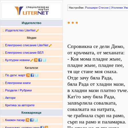
Настройки:
Разшири
Стесни
|
Уголеми
Ум
* * *
Издателство
:.
Издателство LiterNet
Медии
:.
Електронно списание LiterNet
Спровикна се дели Димо,
от кръчмата, от механата:
:.
Електронно списание БЕЛ
- Коя мома пладне жъне,
:.
Културни новини
пладне жъне, пладне пее,
Каталози
тя ще стане моя снаха.
:.
По дати
:
март
Отде зачу бяла Рада,
бяла Рада от хладни мази,
:.
Електронни книги
в хладни мази платно тъче
:.
Раздели / Рубрики
Кат'го зачу бяла Рада,
:.
Автори
захвърлила совалката,
:.
Критика за авторите
совалката на натрата,
Книжарници
че грабнала сърп на рамо,
:.
Книжен пазар
сърп на рамо и паламарка.
:.
Книгосвят: сравни цени