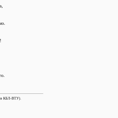
а,
мо.
!
то.
ив КБЛ-ВТУ).