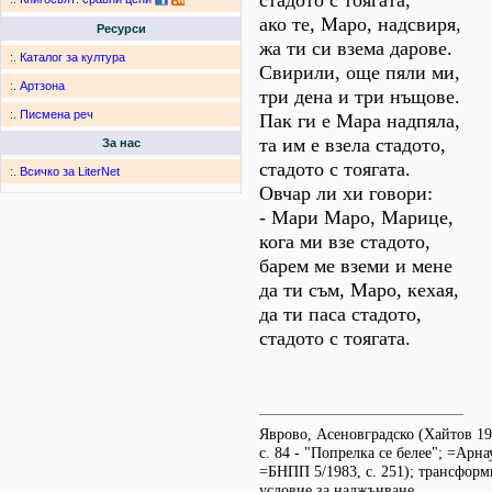
стадото с тоягата,
ако те, Маро, надсвиря,
Ресурси
жа ти си взема дарове.
:.
Каталог за култура
Свирили, още пяли ми,
:.
Артзона
три дена и три нъщове.
:.
Писмена реч
Пак ги е Мара надпяла,
та им е взела стадото,
За нас
стадото с тоягата.
:.
Всичко за LiterNet
Овчар ли хи говори:
- Мари Маро, Марице,
кога ми взе стадото,
барем ме вземи и мене
да ти съм, Маро, кехая,
да ти паса стадото,
стадото с тоягата.
Яврово, Асеновградско (Хайтов 195
с. 84 - "Попрелка се белее"; =Арна
=БНПП 5/1983, с. 251); трансформ
условие за наджънване.