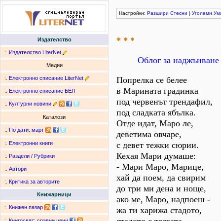
Настройки:
Разшири
Стесни
|
Уголеми
Ум
* * *
Издателство
:.
Издателство LiterNet
Облог за наджънване
Медии
:.
Електронно списание LiterNet
Попрелка се белее
в Марината градинка
:.
Електронно списание БЕЛ
под червенът трендафил,
:.
Културни новини
под сладката ябълка.
Каталози
Отде идат, Маро ле,
:.
По дати
:
март
деветима овчаре,
с девет тежки сюрии.
:.
Електронни книги
Кехая Мари думаше:
:.
Раздели / Рубрики
- Мари Маро, Марице,
:.
Автори
хай да поем, да свирим
:.
Критика за авторите
до три ми дена и ноще,
Книжарници
ако ме, Маро, надпоеш -
:.
Книжен пазар
жа ти харижа стадото,
:.
Книгосвят: сравни цени