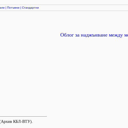
али
|
Потъмни
|
Стандартни
Облог за наджънване между м
а (Архив КБЛ-ВТУ).