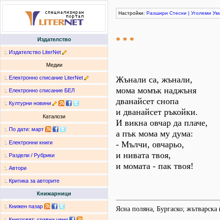
Настройки:
Разшири
Стесни
|
Уголеми
Ум
* * *
Издателство
:.
Издателство LiterNet
Медии
:.
Електронно списание LiterNet
Жънали са, жънали,
мома момък наджъня
:.
Електронно списание БЕЛ
дванайсет снопа
:.
Културни новини
и дванайсет ръкойки.
Каталози
И викна овчар да плаче,
:.
По дати
:
март
а пък мома му дума:
- Мълчи, овчарьо,
:.
Електронни книги
и нивата твоя,
:.
Раздели / Рубрики
и момата - пак твоя!
:.
Автори
:.
Критика за авторите
Книжарници
:.
Книжен пазар
Ясна поляна, Бургаско; жътварск
:.
Книгосвят: сравни цени