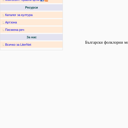
Ресурси
:.
Каталог за култура
:.
Артзона
:.
Писмена реч
За нас
Български фолклорни мот
:.
Всичко за LiterNet