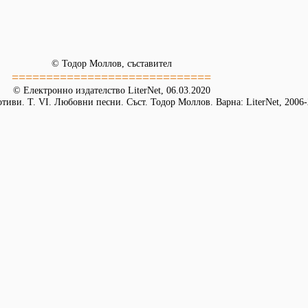
© Тодор Моллов, съставител
=============================
© Електронно издателство LiterNet, 06.03.2020
иви. Т. VI. Любовни песни. Съст. Тодор Моллов. Варна: LiterNet, 2006