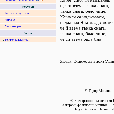
Ко ме, Яно, ти наджънеш,
ще ти взема тънка снага,
Ресурси
тънка снага, бяло лице.
:.
Каталог за култура
Жънали са наджъвали,
:.
Артзона
наджънал Яна младо момче
:.
Писмена реч
че й взема тънка снага,
тънка снага, бяло лице,
За нас
че си взема бяла Яна.
:.
Всичко за LiterNet
Яковци, Еленско; жътварска (Арх
© Тодор Моллов, с
=================
© Електронно издателство L
Български фолклорни мотиви. Т. 
Тодор Моллов. Варна: Lit