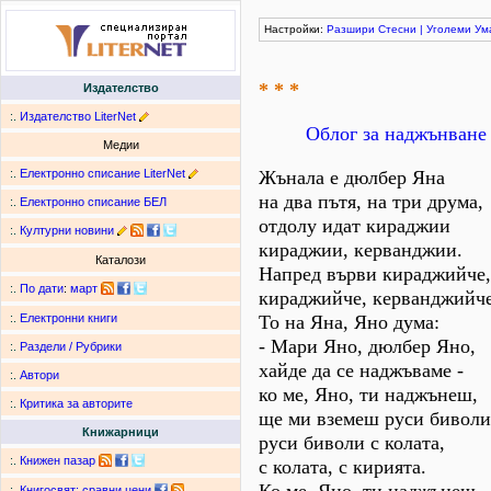
Настройки:
Разшири
Стесни
|
Уголеми
Ум
* * *
Издателство
:.
Издателство LiterNet
Облог за наджънване
Медии
:.
Електронно списание LiterNet
Жънала е дюлбер Яна
на два пътя, на три друма,
:.
Електронно списание БЕЛ
отдолу идат кираджии
:.
Културни новини
кираджии, керванджии.
Каталози
Напред върви кираджийче,
:.
По дати
:
март
кираджийче, керванджийче
То на Яна, Яно дума:
:.
Електронни книги
- Мари Яно, дюлбер Яно,
:.
Раздели / Рубрики
хайде да се наджъваме -
:.
Автори
ко ме, Яно, ти наджънеш,
:.
Критика за авторите
ще ми вземеш руси биволи
Книжарници
руси биволи с колата,
:.
Книжен пазар
с колата, с кирията.
:.
Книгосвят: сравни цени