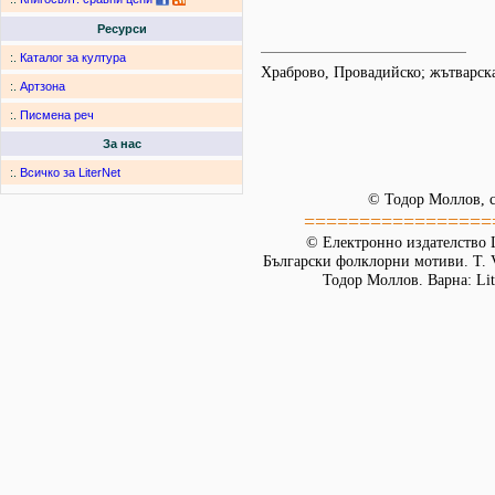
Ресурси
:.
Каталог за култура
Храброво, Провадийско; жътварс
:.
Артзона
:.
Писмена реч
За нас
:.
Всичко за LiterNet
© Тодор Моллов, с
=================
© Електронно издателство L
Български фолклорни мотиви. Т. 
Тодор Моллов. Варна: Lit