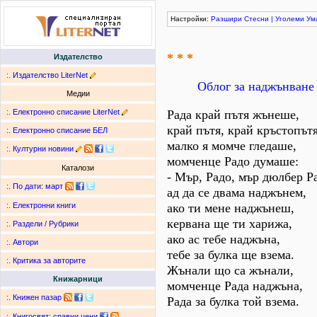
Настройки:
Разшири
Стесни
|
Уголеми
Ум
* * *
Издателство
:.
Издателство LiterNet
Облог за наджънване
Медии
:.
Електронно списание LiterNet
Рада край пътя жънеше,
край пътя, край кръстопътя
:.
Електронно списание БЕЛ
малко я момче гледаше,
:.
Културни новини
момченце Радо думаше:
Каталози
- Мър, Радо, мър дюлбер Р
:.
По дати
:
март
ад да се двама наджънем,
ако ти мене наджънеш,
:.
Електронни книги
кервана ще ти харижа,
:.
Раздели / Рубрики
ако ас тебе наджъна,
:.
Автори
тебе за булка ще взема.
:.
Критика за авторите
Жънали що са жънали,
Книжарници
момченце Рада наджъна,
:.
Книжен пазар
Рада за булка той взема.
:.
Книгосвят: сравни цени