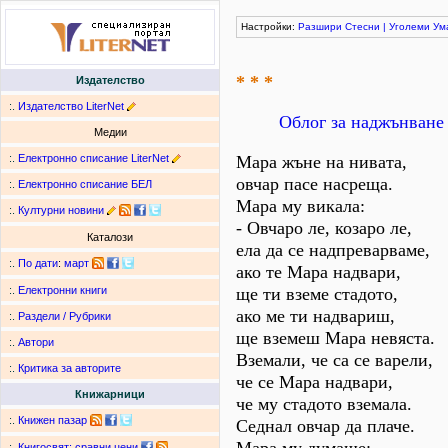
Настройки:
Разшири
Стесни
|
Уголеми
Ум
* * *
Издателство
:.
Издателство LiterNet
Облог за наджънване
Медии
:.
Електронно списание LiterNet
Мара жъне на нивата,
овчар пасе насреща.
:.
Електронно списание БЕЛ
Мара му викала:
:.
Културни новини
- Овчаро ле, козаро ле,
Каталози
ела да се надпреварваме,
:.
По дати
:
март
ако те Мара надвари,
ще ти вземе стадото,
:.
Електронни книги
ако ме ти надвариш,
:.
Раздели / Рубрики
ще вземеш Мара невяста.
:.
Автори
Вземали, че са се варели,
:.
Критика за авторите
че се Мара надвари,
Книжарници
че му стадото вземала.
:.
Книжен пазар
Седнал овчар да плаче.
:.
Книгосвят: сравни цени