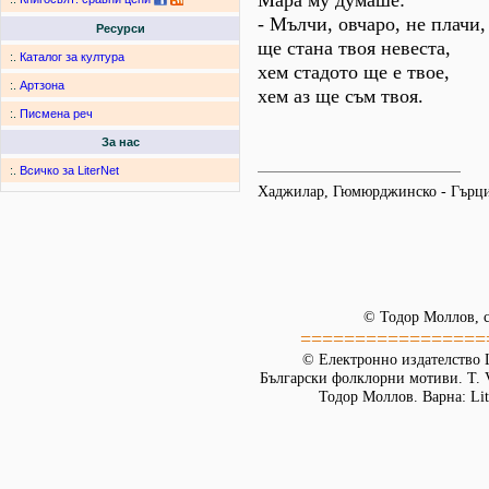
Мара му думаше:
- Мълчи, овчаро, не плачи,
Ресурси
ще стана твоя невеста,
:.
Каталог за култура
хем стадото ще е твое,
:.
Артзона
хем аз ще съм твоя.
:.
Писмена реч
За нас
:.
Всичко за LiterNet
Хаджилар, Гюмюрджинско - Гърц
© Тодор Моллов, с
=================
© Електронно издателство L
Български фолклорни мотиви. Т. 
Тодор Моллов. Варна: Lit