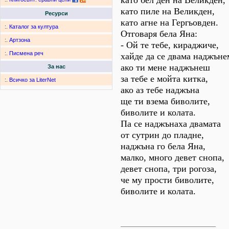
като бел ден на Великден,
като пиле на Великден,
Ресурси
като агне на Гергьовден.
:.
Каталог за култура
Отговаря бела Яна:
:.
Артзона
- Ой те тебе, кираджиче,
:.
Писмена реч
хайде да се двама наджъне
ако ти мене наджънеш
За нас
за тебе е мойта китка,
:.
Всичко за LiterNet
ако аз тебе наджъна
ще ти взема биволите,
биволите и колата.
Па се наджънаха двамата
от сутрин до пладне,
наджъна го бела Яна,
малко, много девет снопа,
девет снопа, три рогоза,
че му прости биволите,
биволите и колата.