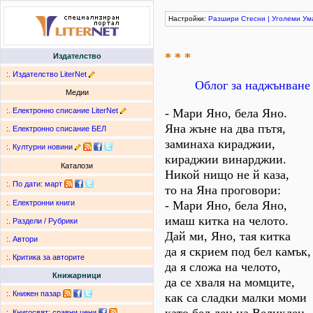
Настройки:
Разшири
Стесни
|
Уголеми
Ум
* * *
Издателство
:.
Издателство LiterNet
Облог за наджънване
Медии
:.
Електронно списание LiterNet
- Мари Яно, бела Яно.
Яна жъне на два пътя,
:.
Електронно списание БЕЛ
заминаха кираджии,
:.
Културни новини
кираджии винарджии.
Каталози
Никой нищо не й каза,
:.
По дати
:
март
то на Яна проговори:
- Мари Яно, бела Яно,
:.
Електронни книги
имаш китка на челото.
:.
Раздели / Рубрики
Дай ми, Яно, тая китка
:.
Автори
да я скрием под бел камък,
:.
Критика за авторите
да я сложа на челото,
Книжарници
да се хваля на момците,
:.
Книжен пазар
как са сладки малки моми
:.
Книгосвят: сравни цени