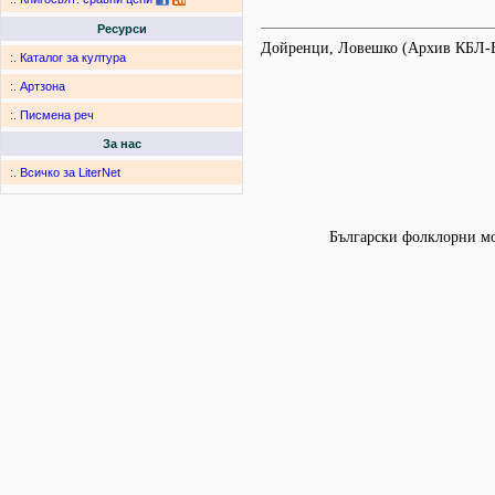
Ресурси
Дойренци, Ловешко (Архив КБЛ-
:.
Каталог за култура
:.
Артзона
:.
Писмена реч
За нас
:.
Всичко за LiterNet
Български фолклорни мот