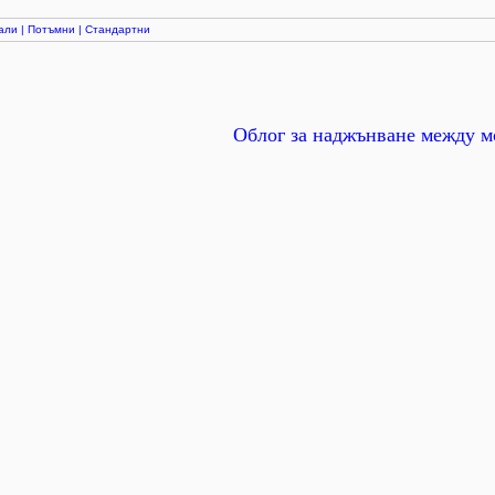
али
|
Потъмни
|
Стандартни
Облог за наджънване между м