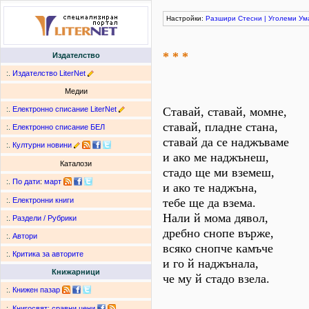
Настройки:
Разшири
Стесни
|
Уголеми
Ум
* * *
Издателство
:.
Издателство LiterNet
Медии
:.
Електронно списание LiterNet
Ставай, ставай, момне,
ставай, пладне стана,
:.
Електронно списание БЕЛ
ставай да се наджъваме
:.
Културни новини
и ако ме наджънеш,
Каталози
стадо ще ми вземеш,
:.
По дати
:
март
и ако те наджъна,
тебе ще да взема.
:.
Електронни книги
Нали й мома дявол,
:.
Раздели / Рубрики
дребно снопе върже,
:.
Автори
всяко снопче камъче
:.
Критика за авторите
и го й наджънала,
Книжарници
че му й стадо взела.
:.
Книжен пазар
:.
Книгосвят: сравни цени