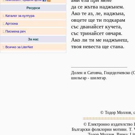
ами ела при мене
да се жътва наджънем.
Ресурси
Ако те аз, ле, наджъна,
:.
Каталог за култура
овцете ще ти подкарам
:.
Артзона
със дванайсет кучета,
:.
Писмена реч
със тринайсет овчаря.
Ако ли ти ме наджънеш,
За нас
твоя невеста ще стана.
:.
Всичко за LiterNet
Долен и Сатовча, Гоцеделчевско (С
шильгар - шилегар.
© Тодор Моллов, с
=================
© Електронно издателство L
Български фолклорни мотиви. Т. 
Тодор Моллов. Варна: Lit