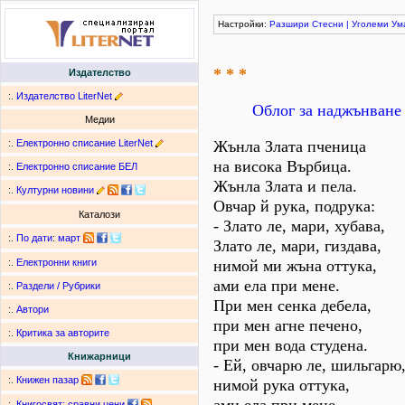
Настройки:
Разшири
Стесни
|
Уголеми
Ум
* * *
Издателство
:.
Издателство LiterNet
Облог за наджънване
Медии
:.
Електронно списание LiterNet
Жънла Злата пченица
на висока Върбица.
:.
Електронно списание БЕЛ
Жънла Злата и пела.
:.
Културни новини
Овчар й рука, подрука:
Каталози
- Злато ле, мари, хубава,
:.
По дати
:
март
Злато ле, мари, гиздава,
нимой ми жъна оттука,
:.
Електронни книги
ами ела при мене.
:.
Раздели / Рубрики
При мен сенка дебела,
:.
Автори
при мен агне печено,
:.
Критика за авторите
при мен вода студена.
Книжарници
- Ей, овчарю ле, шильгарю
:.
Книжен пазар
нимой рука оттука,
:.
Книгосвят: сравни цени