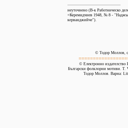
неуточнено (В-к Работническо дело,
=Керемидчиев 1948, № 8 - "Наджъ
керванджийче").
© Тодор Моллов, с
=================
© Електронно издателство L
Български фолклорни мотиви. Т. 
Тодор Моллов. Варна: Lit