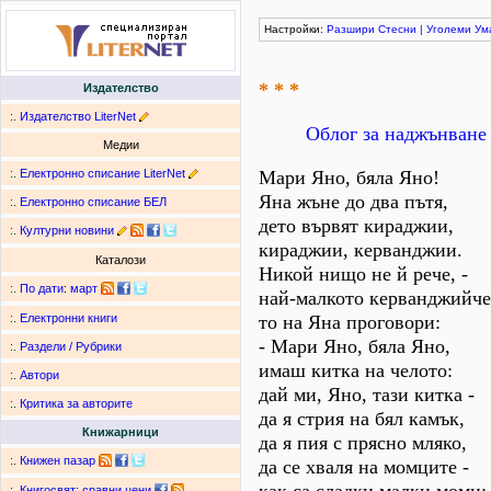
Настройки:
Разшири
Стесни
|
Уголеми
Ум
* * *
Издателство
:.
Издателство LiterNet
Облог за наджънване
Медии
:.
Електронно списание LiterNet
Мари Яно, бяла Яно!
Яна жъне до два пътя,
:.
Електронно списание БЕЛ
дето вървят кираджии,
:.
Културни новини
кираджии, керванджии.
Каталози
Никой нищо не й рече, -
:.
По дати
:
март
най-малкото керванджийче
то на Яна проговори:
:.
Електронни книги
- Мари Яно, бяла Яно,
:.
Раздели / Рубрики
имаш китка на челото:
:.
Автори
дай ми, Яно, тази китка -
:.
Критика за авторите
да я стрия на бял камък,
Книжарници
да я пия с прясно мляко,
:.
Книжен пазар
да се хваля на момците -
:.
Книгосвят: сравни цени