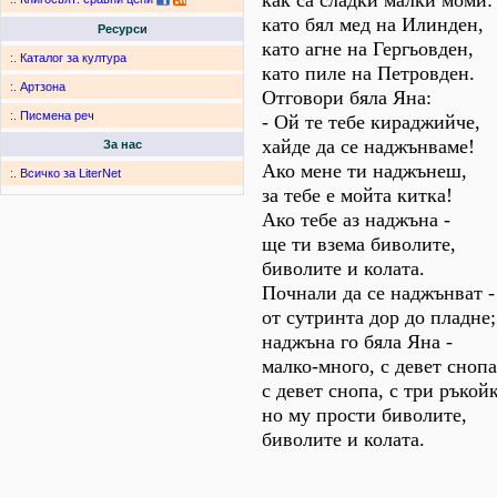
как са сладки малки моми:
като бял мед на Илинден,
Ресурси
като агне на Гергьовден,
:.
Каталог за култура
като пиле на Петровден.
:.
Артзона
Отговори бяла Яна:
:.
Писмена реч
- Ой те тебе кираджийче,
хайде да се наджънваме!
За нас
Ако мене ти наджънеш,
:.
Всичко за LiterNet
за тебе е мойта китка!
Ако тебе аз наджъна -
ще ти взема биволите,
биволите и колата.
Почнали да се наджънват -
от сутринта дор до пладне;
наджъна го бяла Яна -
малко-много, с девет снопа
с девет снопа, с три ръкой
но му прости биволите,
биволите и колата.