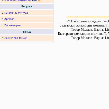
Ресурси
:.
Каталог за култура
=================
:.
Артзона
© Електронно издателство L
Български фолклорни мотиви. Т. 
:.
Писмена реч
Тодор Моллов. Варна: Lit
За нас
Български фолклорни мотиви. Т. 
Тодор Моллов. Варна: Lit
:.
Всичко за LiterNet