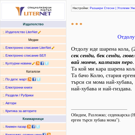
Настройки:
Разшири
Стесни
|
Уголеми
Ум
* * *
Издателство
:.
Издателство LiterNet
Отдолу
Медии
:.
Електронно списание LiterNet
Отдолу иде шарена кола, (
сек сенди, бек сенди, гюве
:.
Електронно списание БЕЛ
вай момче, калпазан перо
.
:.
Културни новини
Та кой ми кара шарена кол
Каталози
Та бачо Колю, стария ерге
:.
По дати
:
март
търси си мома най-хубава,
най-хубава и най-гиздава.
:.
Електронни книги
:.
Раздели / Рубрики
:.
Автори
:.
Критика за авторите
Обидим, Разложко; седенкарска (
Книжарници
ерген търси хубава мома").
:.
Книжен пазар
:.
Книгосвят: сравни цени