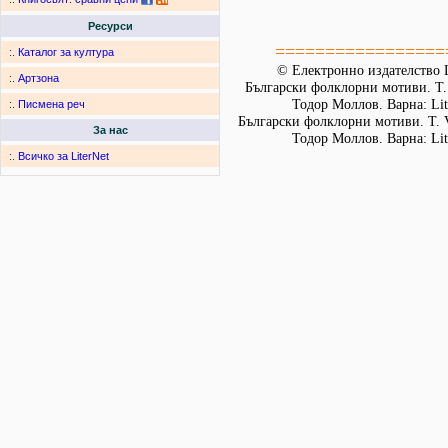
Ресурси
=================
:.
Каталог за култура
© Електронно издателство L
:.
Артзона
Български фолклорни мотиви. Т. 
Тодор Моллов. Варна: Lit
:.
Писмена реч
Български фолклорни мотиви. Т. 
За нас
Тодор Моллов. Варна: Lit
:.
Всичко за LiterNet