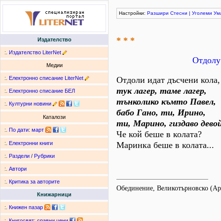
Настройки:
Разшири
Стесни
|
Уголеми
Ум
* * *
Издателство
:.
Издателство LiterNet
Отдолу
Медии
:.
Електронно списание LiterNet
Отдоли идат дъсчени кола,
тук лагер, таме лагер,
:.
Електронно списание БЕЛ
тънколико къмто Павел,
:.
Културни новини
бабо Гано, ти, Ирино,
Каталози
ти, Марино, гиздаво дево
:.
По дати
:
март
Че кой беше в колата?
Маринка беше в колата...
:.
Електронни книги
:.
Раздели / Рубрики
:.
Автори
:.
Критика за авторите
Обединение, Великотърновско (А
Книжарници
:.
Книжен пазар
:.
Книгосвят: сравни цени