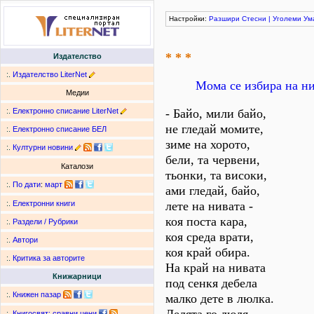
Настройки:
Разшири
Стесни
|
Уголеми
Ум
* * *
Издателство
:.
Издателство LiterNet
Мома се избира на ни
Медии
:.
Електронно списание LiterNet
- Байо, мили байо,
не гледай момите,
:.
Електронно списание БЕЛ
зиме на хорото,
:.
Културни новини
бели, та червени,
Каталози
тьонки, та високи,
:.
По дати
:
март
ами гледай, байо,
лете на нивата -
:.
Електронни книги
коя поста кара,
:.
Раздели / Рубрики
коя среда врати,
:.
Автори
коя край обира.
:.
Критика за авторите
На край на нивата
Книжарници
под сенкя дебела
:.
Книжен пазар
малко дете в люлка.
:.
Книгосвят: сравни цени