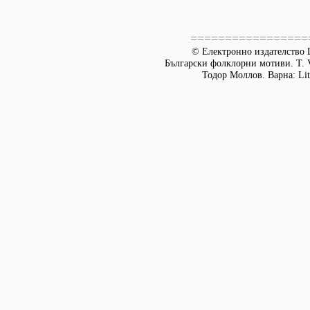
=================
© Електронно издателство L
Български фолклорни мотиви. Т. 
Тодор Моллов. Варна: Lit