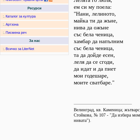
Лелята го люля,
ем си му поела:
Ресурси
"Нани, лелиното,
:.
Каталог за култура
майка ти да жъне,
:.
Артзона
нива да ожъне
:.
Писмена реч
със бела ченица,
хамбар да напълним
За нас
със бела ченица,
:.
Всичко за LiterNet
та да дойде есен,
леля да се сгоди,
да идат и да пиет
мои годешаре,
моите сватбаре."
Велинград, кв. Каменица; жътварс
Стойкова, № 107 - "Да избира мома
нивата").