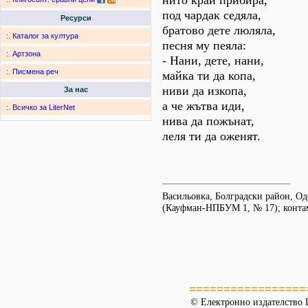
нито край прибира,
под чардак седяла,
Ресурси
братово дете люляла,
:.
Каталог за култура
песня му пеяла:
:.
Артзона
- Нани, дете, нани,
:.
Писмена реч
майка ти да копа,
ниви да изкопа,
За нас
а че жътва иди,
:.
Всичко за LiterNet
нива да пожънат,
леля ти да оженят.
Васильовка, Болградски район, Од
(Кауфман-НПБУМ 1, № 17); конта
=================
© Електронно издателство L