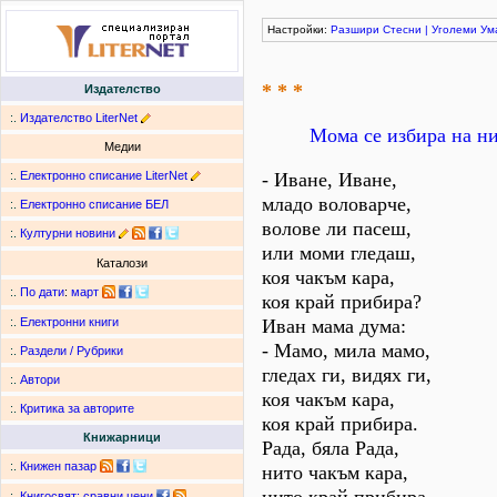
Настройки:
Разшири
Стесни
|
Уголеми
Ум
* * *
Издателство
:.
Издателство LiterNet
Мома се избира на ни
Медии
:.
Електронно списание LiterNet
- Иване, Иване,
младо воловарче,
:.
Електронно списание БЕЛ
волове ли пасеш,
:.
Културни новини
или моми гледаш,
Каталози
коя чакъм кара,
:.
По дати
:
март
коя край прибира?
Иван мама дума:
:.
Електронни книги
- Мамо, мила мамо,
:.
Раздели / Рубрики
гледах ги, видях ги,
:.
Автори
коя чакъм кара,
:.
Критика за авторите
коя край прибира.
Книжарници
Рада, бяла Рада,
:.
Книжен пазар
нито чакъм кара,
:.
Книгосвят: сравни цени