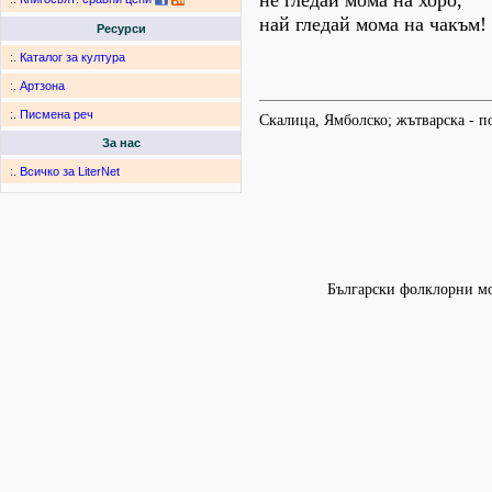
не гледай мома на хоро,
най гледай мома на чакъм!
Ресурси
:.
Каталог за култура
:.
Артзона
:.
Писмена реч
Скалица, Ямболско; жътварска - по
За нас
:.
Всичко за LiterNet
Български фолклорни мот