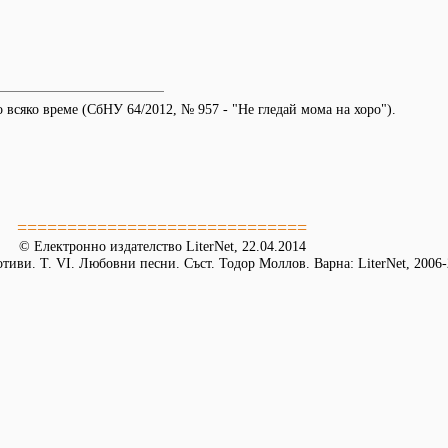
 всяко време (СбНУ 64/2012, № 957 - "Не гледай мома на хоро").
=============================
© Електронно издателство LiterNet, 22.04.2014
иви. Т. VІ. Любовни песни. Съст. Тодор Моллов. Варна: LiterNet, 2006