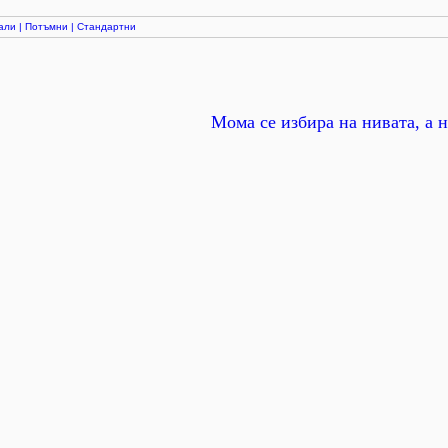
али
|
Потъмни
|
Стандартни
Мома се избира на нивата, а н