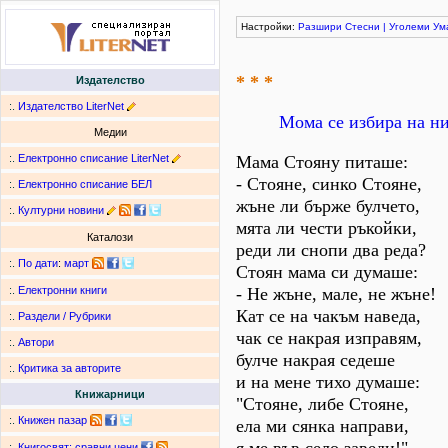
Настройки:
Разшири
Стесни
|
Уголеми
Ум
* * *
Издателство
:.
Издателство LiterNet
Мома се избира на ни
Медии
:.
Електронно списание LiterNet
Мама Стояну питаше:
- Стояне, синко Стояне,
:.
Електронно списание БЕЛ
жъне ли бърже булчето,
:.
Културни новини
мята ли чести ръкойки,
Каталози
реди ли снопи два реда?
:.
По дати
:
март
Стоян мама си думаше:
- Не жъне, мале, не жъне!
:.
Електронни книги
Кат се на чакъм наведа,
:.
Раздели / Рубрики
чак се накрая изправям,
:.
Автори
булче накрая седеше
:.
Критика за авторите
и на мене тихо думаше:
Книжарници
"Стояне, либе Стояне,
:.
Книжен пазар
ела ми сянка направи,
:.
Книгосвят: сравни цени