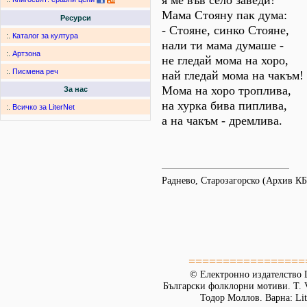
я ме във село заведи!"
Мама Стояну пак дума:
Ресурси
- Стояне, синко Стояне,
:.
Каталог за култура
нали ти мама думаше -
:.
Артзона
не гледай мома на хоро,
:.
Писмена реч
най гледай мома на чакъм!
Мома на хоро троплива,
За нас
на хурка бива пиплива,
:.
Всичко за LiterNet
а на чакъм - дремлива.
Раднево, Старозагорско (Архив К
=================
© Електронно издателство L
Български фолклорни мотиви. Т. 
Тодор Моллов. Варна: Lit