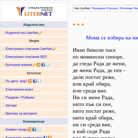
Настройки:
Разшири
Стесни
|
Уголеми
Ум
* * *
Издателство
:.
Издателство LiterNet
Мома се избира на ни
Медии
:.
Електронно списание LiterNet
Иван биволи пасе
по момински синоре,
:.
Електронно списание БЕЛ
да гледа Рада де жени,
:.
Културни новини
де жени Рада, де пее -
Каталози
дали постат реже,
:.
По дати
:
март
или край обира,
или среда вие.
:.
Електронни книги
Ни си жене Рада,
:.
Раздели / Рубрики
нито пък си пее,
:.
Автори
нито постат реже,
:.
Критика за авторите
нито край обира,
Книжарници
ни си среда вие,
:.
Книжен пазар
а най седи Рада
:.
Книгосвят: сравни цени