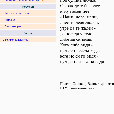
под булина люлка.
С крак дете й люлее
Ресурси
и му песен пее:
:.
Каталог за култура
- Нани, леле, нани,
:.
Артзона
днес те леля люлей,
:.
Писмена реч
утре да те жалей -
да поседя у село,
За нас
либе да си видя.
:.
Всичко за LiterNet
Кога либе видя -
цял ден весела ходя,
кога не си го видя -
цял ден си тъжна седя.
Полски Сеновец, Великотърновско
ВТУ); контаминирана.