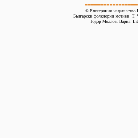
=================
© Електронно издателство L
Български фолклорни мотиви. Т. 
Тодор Моллов. Варна: Lit