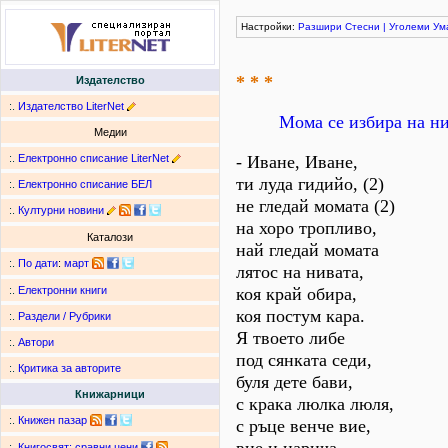
Настройки:
Разшири
Стесни
|
Уголеми
Ум
* * *
Издателство
:.
Издателство LiterNet
Мома се избира на ни
Медии
:.
Електронно списание LiterNet
- Иване, Иване,
ти луда гидийо, (2)
:.
Електронно списание БЕЛ
не гледай момата (2)
:.
Културни новини
на хоро тропливо,
Каталози
най гледай момата
:.
По дати
:
март
лятос на нивата,
коя край обира,
:.
Електронни книги
коя постум кара.
:.
Раздели / Рубрики
Я твоето либе
:.
Автори
под сянката седи,
:.
Критика за авторите
буля дете бави,
Книжарници
с крака люлка люля,
:.
Книжен пазар
с ръце венче вие,
:.
Книгосвят: сравни цени