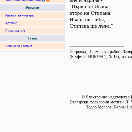
вие и нарича -
"Първо на Ивана,
Ресурси
второ на Стипана.
:.
Каталог за култура
Ивана ще либя,
:.
Артзона
Стипана ще лъжа."
:.
Писмена реч
За нас
:.
Всичко за LiterNet
Петровка, Приморски район, Запо
(Кауфман-НПБУМ 1, № 18); конта
=================
© Електронно издателство L
Български фолклорни мотиви. Т. 
Тодор Моллов. Варна: Lit