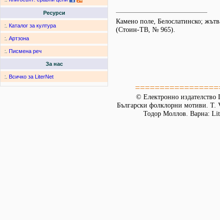
Ресурси
Камено поле, Белослатинско; жътв
:.
Каталог за култура
(Стоин-ТВ, № 965).
:.
Артзона
:.
Писмена реч
За нас
:.
Всичко за LiterNet
=================
© Електронно издателство L
Български фолклорни мотиви. Т. 
Тодор Моллов. Варна: Lit