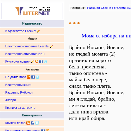
Настройки:
Разшири
Стесни
|
Уголеми
Ум
* * *
Издателство
:.
Издателство LiterNet
Мома се избира на ни
Медии
:.
Електронно списание LiterNet
Брайно Йоване, Йоване,
не гледай момата (2)
:.
Електронно списание БЕЛ
празник на хорото
:.
Културни новини
бела пременена,
Каталози
тънко оплетена -
:.
По дати
:
март
майка бело пере,
снаха тънко плете.
:.
Електронни книги
Брайно Йоване, Йоване,
:.
Раздели / Рубрики
ми я гледай, брайно,
:.
Автори
лете на нивата -
:.
Критика за авторите
дали нива връзва,
Книжарници
или край обира.
:.
Книжен пазар
:.
Книгосвят: сравни цени