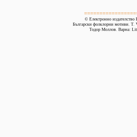
=================
© Електронно издателство L
Български фолклорни мотиви. Т. 
Тодор Моллов. Варна: Lit