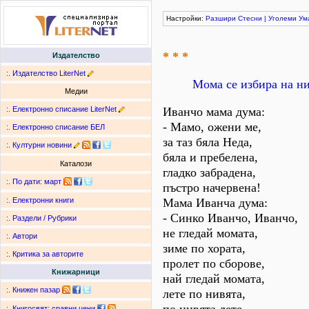
Настройки:
Разшири
Стесни
|
Уголеми
Ум
* * *
Издателство
:.
Издателство LiterNet
Мома се избира на ни
Медии
:.
Електронно списание LiterNet
Иванчо мама дума:
- Мамо, ожени ме,
:.
Електронно списание БЕЛ
за таз бяла Неда,
:.
Културни новини
бяла и пребелена,
Каталози
гладко забрадена,
:.
По дати
:
март
пъстро начервена!
Мама Иванча дума:
:.
Електронни книги
- Синко Иванчо, Иванчо,
:.
Раздели / Рубрики
не гледай момата,
:.
Автори
зиме по хората,
:.
Критика за авторите
пролет по сборове,
Книжарници
най гледай момата,
:.
Книжен пазар
лете по нивята,
:.
Книгосвят: сравни цени