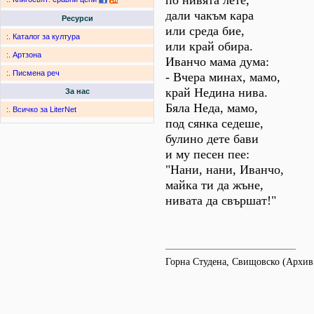
по нивята лете,
дали чакъм кара
Ресурси
или среда бие,
:.
Каталог за култура
или край обира.
:.
Артзона
Иванчо мама дума:
:.
Писмена реч
- Вчера минах, мамо,
край Недина нива.
За нас
Бяла Неда, мамо,
:.
Всичко за LiterNet
под сянка седеше,
булино дете бави
и му песен пее:
"Нани, нани, Иванчо,
майка ти да жъне,
нивата да свършат!"
Горна Студена, Свищовско (Архи