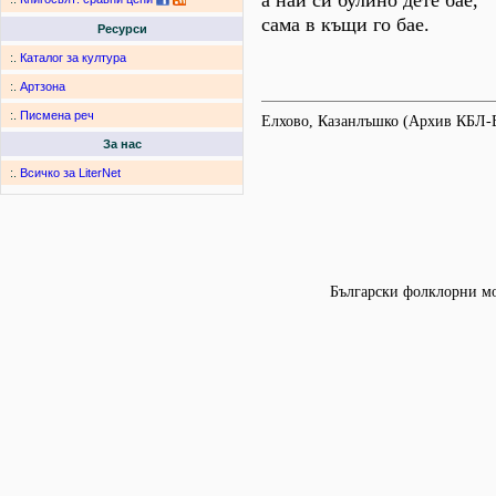
а най си булино дете бае,
сама в къщи го бае.
Ресурси
:.
Каталог за култура
:.
Артзона
:.
Писмена реч
Елхово, Казанлъшко (Архив КБЛ-
За нас
:.
Всичко за LiterNet
Български фолклорни мот