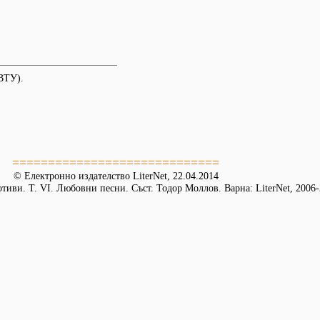
ВТУ).
=============================
© Електронно издателство LiterNet, 22.04.2014
иви. Т. VІ. Любовни песни. Съст. Тодор Моллов. Варна: LiterNet, 2006