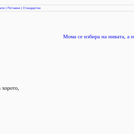
али
|
Потъмни
|
Стандартни
Мома се избира на нивата, а н
а хорото,
,