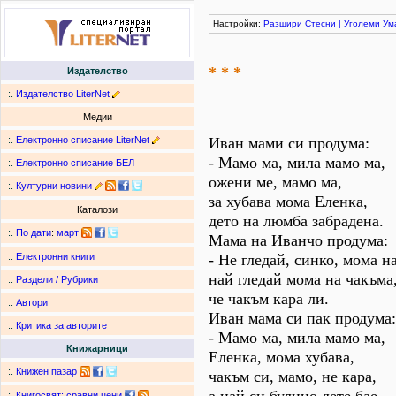
Настройки:
Разшири
Стесни
|
Уголеми
Ум
* * *
Издателство
:.
Издателство LiterNet
Медии
:.
Електронно списание LiterNet
Иван мами си продума:
- Мамо ма, мила мамо ма,
:.
Електронно списание БЕЛ
ожени ме, мамо ма,
:.
Културни новини
за хубава мома Еленка,
Каталози
дето на люмба забрадена.
:.
По дати
:
март
Мама на Иванчо продума:
- Не гледай, синко, мома н
:.
Електронни книги
най гледай мома на чакъма
:.
Раздели / Рубрики
че чакъм кара ли.
:.
Автори
Иван мама си пак продума:
:.
Критика за авторите
- Мамо ма, мила мамо ма,
Книжарници
Еленка, мома хубава,
:.
Книжен пазар
чакъм си, мамо, не кара,
:.
Книгосвят: сравни цени