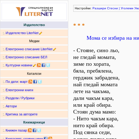
Настройки:
Разшири
Стесни
|
Уголеми
Ум
* * *
Издателство
:.
Издателство LiterNet
Мома се избира на ни
Медии
:.
Електронно списание LiterNet
- Стояне, сино льо,
не гледай момата,
:.
Електронно списание БЕЛ
зиме по хората,
:.
Културни новини
бяла, пребялена,
Каталози
герджик забрадена,
:.
По дати
:
март
най гледай момата
лете на чакъма,
:.
Електронни книги
дали чакъм кара,
:.
Раздели / Рубрики
или край обира.
:.
Автори
Стоян дума мамо:
:.
Критика за авторите
- Нито чакъм кара,
Книжарници
нито край обира.
:.
Книжен пазар
Под сянка седи,
:.
Книгосвят: сравни цени