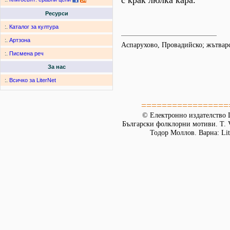
с крак люлка кара.
Ресурси
:.
Каталог за култура
:.
Артзона
Аспарухово, Провадийско; жътва
:.
Писмена реч
За нас
:.
Всичко за LiterNet
=================
© Електронно издателство L
Български фолклорни мотиви. Т. 
Тодор Моллов. Варна: Lit