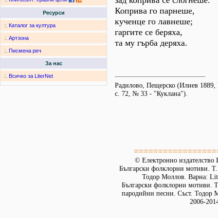
зад коприва се слогнеше.
Коприва го парнеше,
Ресурси
кученце го лавнеше;
:.
Каталог за култура
гаргите се беряха,
:.
Артзона
та му гърба деряха.
:.
Писмена реч
За нас
:.
Всичко за LiterNet
Радилово, Пещерско (Илиев 1889, 
с. 72, № 33 - "Куклана").
=================
© Електронно издателство L
Български фолклорни мотиви. Т. 
Тодор Моллов. Варна: Lit
Български фолклорни мотиви. Т
пародийни песни. Съст. Тодор М
2006-201