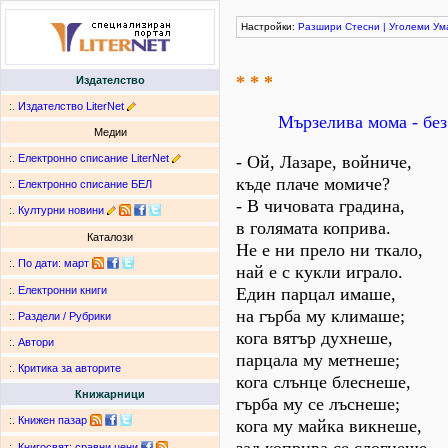
Настройки:
Разшири
Стесни
|
Уголеми
Ум
* * *
Издателство
:.
Издателство LiterNet
Мързелива мома - без
Медии
:.
Електронно списание LiterNet
- Ой, Лазаре, войниче,
къде плаче момиче?
:.
Електронно списание БЕЛ
- В чичовата градина,
:.
Културни новини
в голямата коприва.
Каталози
Не е ни прело ни ткало,
:.
По дати
:
март
най е с кукли играло.
Един парцал имаше,
:.
Електронни книги
на гърба му климаше;
:.
Раздели / Рубрики
кога вятър духнеше,
:.
Автори
парцала му метнеше;
:.
Критика за авторите
кога слънце блеснеше,
Книжарници
гърба му се лъснеше;
:.
Книжен пазар
кога му майка викнеше,
:.
Книгосвят: сравни цени