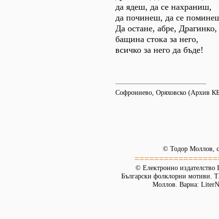
да ядеш, да се нахраниш,
да починеш, да се помине
Да остане, абре, Драгинко,
бащина стока за него,
всичко за него да бъде!
Софрониево, Оряховско (Архив К
© Тодор Моллов, с
=================
© Електронно издателство L
Български фолклорни мотиви. Т. 
Моллов. Варна: LiterN