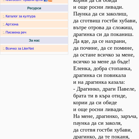
кории да си обида
и още росни ливади.
Ресурси
Паунка да си заколиш,
:.
Каталог за култура
да сготвиш гостби хубави,
:.
Артзона
вътре отрова да сложиш,
:.
Писмена реч
драгинка си да поканиш.
Да яде, да се нахрани,
За нас
да почине, да се помине,
:.
Всичко за LiterNet
да остане всичко за мене,
всичко за мене да бъде!
Еленка, добра стопанка,
драгинка си повикала
и на драгинка казала:
- Драгинко, драги Павеле,
брата ти в къра отиде,
кории да си обиде
и още росни ливади.
На мене, драгинко, заръча,
паунка да си заколя,
да сготвя гостби хубави,
драгинко, да те поканя,