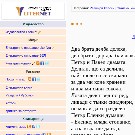
Настройки:
Разшири
Стесни
|
Уголеми
Ум
* * *
Издателство
:.
Издателство LiterNet
Д
Медии
:.
Електронно списание LiterNet
Два брата делба делеха,
два брата, дор два близнак
:.
Електронно списание БЕЛ
Петър и Павел двамата.
:.
Културни новини
Делили, що са делили,
Каталози
най-после са се скарали
:.
По дати
:
март
за два ми коне хранени
и два ми сиви сокола.
:.
Електронни книги
Лозята делят ред по ред,
:.
Раздели / Рубрики
ливади с тънки синджири,
:.
Автори
не могли да се разделят.
:.
Критика за авторите
Петър Еленки думаше:
Книжарници
- Еленке, млада стопанке,
:.
Книжен пазар
аз на къра ще да ида,
:.
Книгосвят: сравни цени