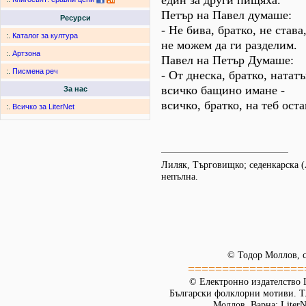
един за други пищяха.
Петър на Павел думаше:
Ресурси
- Не бива, братко, не става
:.
Каталог за култура
не можем да ги разделим.
:.
Артзона
Павел на Петър Думаше:
:.
Писмена реч
- От днеска, братко, натат
всичко бащино имане -
За нас
всичко, братко, на теб ост
:.
Всичко за LiterNet
Лиляк, Търговищко; седенкарска
непълна.
© Тодор Моллов, с
=================
© Електронно издателство L
Български фолклорни мотиви. Т. 
Моллов. Варна: LiterN