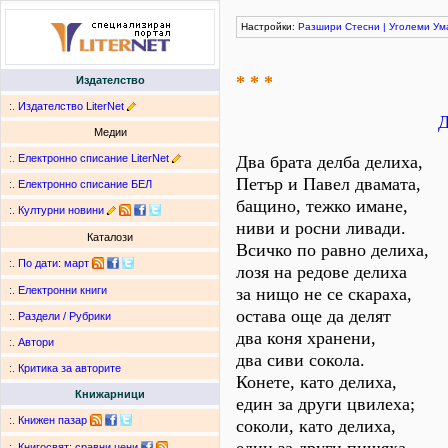
Настройки:
Разшири
Стесни
|
Уголеми
Ум
* * *
Издателство
:.
Издателство LiterNet
Д
Медии
:.
Електронно списание LiterNet
Два брата делба делиха,
Петър и Павел двамата,
:.
Електронно списание БЕЛ
бащино, тежко имане,
:.
Културни новини
ниви и росни ливади.
Каталози
Всичко по равно делиха,
:.
По дати
:
март
лозя на редове делиха
за нищо не се скараха,
:.
Електронни книги
остава още да делят
:.
Раздели / Рубрики
два коня хранени,
:.
Автори
два сиви сокола.
:.
Критика за авторите
Конете, като делиха,
Книжарници
един за други цвилеха;
:.
Книжен пазар
соколи, като делиха,
:.
Книгосвят: сравни цени