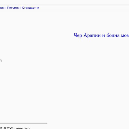
али
|
Потъмни
|
Стандартни
Чер Арапин и болна мо
,
Л-ВТУ); непълна.