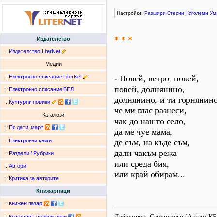
Настройки:
Разшири
Стесни
|
Уголеми
Ум
* * *
Издателство
:.
Издателство LiterNet
Медии
:.
Електронно списание LiterNet
- Повей, ветро, повей,
повей, долнянино,
:.
Електронно списание БЕЛ
долнянино, и ти горнянино
:.
Културни новини
че ми глас разнеси,
Каталози
чак до нашто село,
:.
По дати
:
март
да ме чуе мама,
де съм, на къде съм,
:.
Електронни книги
дали чакъм режа
:.
Раздели / Рубрики
или среда бия,
:.
Автори
или край обирам...
:.
Критика за авторите
Книжарници
:.
Книжен пазар
Дебелцово, Севлиевско (Архив КБ
:.
Книгосвят: сравни цени