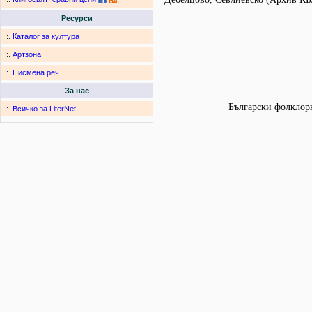
Ресурси
:.
Каталог за култура
:.
Артзона
:.
Писмена реч
За нас
Български фолклорн
:.
Всичко за LiterNet