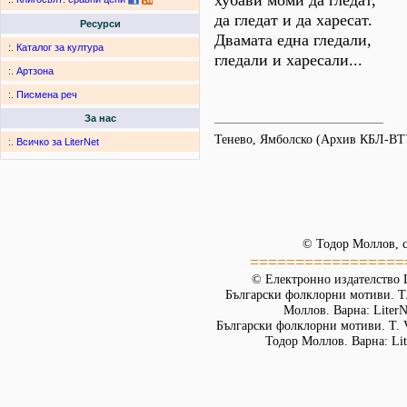
хубави моми да гледат,
да гледат и да харесат.
Ресурси
Двамата една гледали,
:.
Каталог за култура
гледали и харесали...
:.
Артзона
:.
Писмена реч
За нас
Тенево, Ямболско (Архив КБЛ-ВТ
:.
Всичко за LiterNet
© Тодор Моллов, с
=================
© Електронно издателство L
Български фолклорни мотиви. Т. 
Моллов. Варна: LiterN
Български фолклорни мотиви. Т. 
Тодор Моллов. Варна: Lit