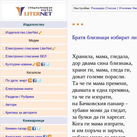
Настройки:
Разшири
Стесни
|
Уголеми
Ум
* * *
Издателство
:.
Издателство LiterNet
Братя близнаци избират ли
Медии
:.
Електронно списание LiterNet
Хранила, мама, гледала,
:.
Електронно списание БЕЛ
дор двама сина близнака,
:.
Културни новини
храни ги, мама, гледа ги,
Каталози
докат големи порасли.
:.
По дати
:
март
Та че ги мама премени,
двамата в една премяна,
:.
Електронни книги
та че ги изпрати,
:.
Раздели / Рубрики
на Бачковския панаир -
:.
Автори
хубави моми да гледат,
:.
Критика за авторите
за булки да ги харесат.
Книжарници
Кога ги мама изпрати,
:.
Книжен пазар
и им поръча и заръча,
:.
Книгосвят: сравни цени