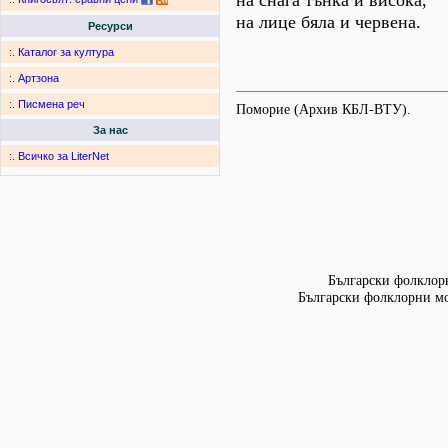
на снага тънка и висока,
на лице бяла и червена.
Ресурси
:.
Каталог за култура
:.
Артзона
:.
Писмена реч
Поморие (Архив КБЛ-ВТУ).
За нас
:.
Всичко за LiterNet
Български фолклорн
Български фолклорни мот