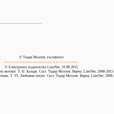
© Тодор Моллов, съставител
=============================
© Електронно издателство LiterNet, 10.08.2015
и мотиви. Т. ІІ. Балади. Съст. Тодор Моллов. Варна: LiterNet, 2006-2015
иви. Т. VІ. Любовни песни. Съст. Тодор Моллов. Варна: LiterNet, 2006