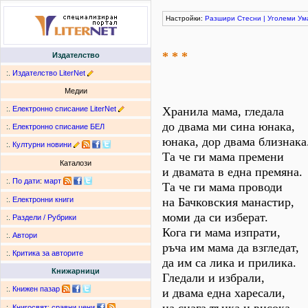
Настройки:
Разшири
Стесни
|
Уголеми
Ум
* * *
Издателство
:.
Издателство LiterNet
Медии
:.
Електронно списание LiterNet
Хранила мама, гледала
до двама ми сина юнака,
:.
Електронно списание БЕЛ
юнака, дор двама близнака
:.
Културни новини
Та че ги мама премени
Каталози
и двамата в една премяна.
:.
По дати
:
март
Та че ги мама проводи
на Бачковския манастир,
:.
Електронни книги
моми да си изберат.
:.
Раздели / Рубрики
Кога ги мама изпрати,
:.
Автори
ръча им мама да взгледат,
:.
Критика за авторите
да им са лика и прилика.
Книжарници
Гледали и избрали,
:.
Книжен пазар
и двама една харесали,
:.
Книгосвят: сравни цени