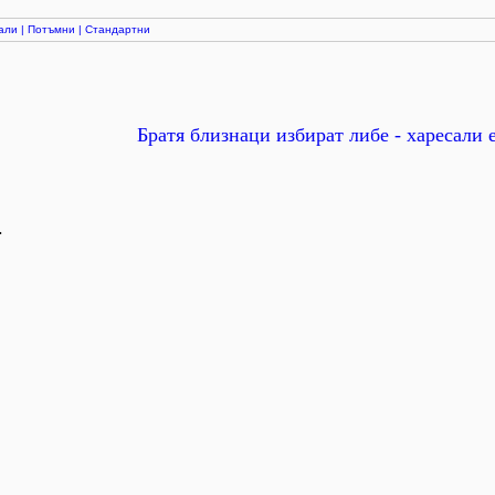
али
|
Потъмни
|
Стандартни
Братя близнаци избират либе - харесали 
.