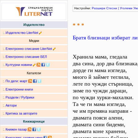
Настройки:
Разшири
Стесни
|
Уголеми
Ум
* * *
Издателство
:.
Издателство LiterNet
Братя близнаци избират ли
Медии
:.
Електронно списание LiterNet
Хранила мама, гледала
:.
Електронно списание БЕЛ
два сина, дор два близнака
:.
Културни новини
дорде ги мама изгледа,
Каталози
много й займет теглила,
:.
По дати
:
март
лете по чужди стърнища,
зиме по чужди дараци,
:.
Електронни книги
по чужди хурки-махалки.
:.
Раздели / Рубрики
Та че ги мама изгледа,
:.
Автори
че им премяна направи -
:.
Критика за авторите
двамата пояси алени,
Книжарници
двамата сини бидеми,
:.
Книжен пазар
двамата коне хранени,
:.
Книгосвят: сравни цени