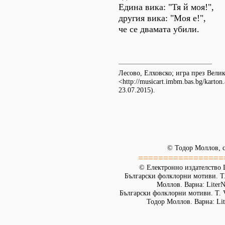
Едина вика: "Тя й моя!",
другия вика: "Моя е!",
че се двамата убили.
Лесово, Елховско; игра през Вел
<http://musicart.imbm.bas.bg/karto
23.07.2015).
© Тодор Моллов, с
=================
© Електронно издателство L
Български фолклорни мотиви. Т. 
Моллов. Варна: LiterN
Български фолклорни мотиви. Т. 
Тодор Моллов. Варна: Lit