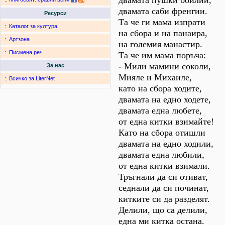
двамата пушки бойлии,
двамата саби френгии.
Ресурси
Та че ги мама изпрати
:.
Каталог за култура
на сбора и на панаира,
:.
Артзона
на големия манастир.
:.
Писмена реч
Та че им мама поръча:
- Мили мамини соколи,
За нас
Мияле и Михаиле,
:.
Всичко за LiterNet
като на сбора ходите,
двамата на едно ходете,
двамата една любете,
от една китки взимайте!
Като на сбора отишли
двамата на едно ходили,
двамата една любили,
от една китки взимали.
Тръгнали да си отиват,
седнали да си починат,
китките си да разделят.
Делили, що са делили,
една ми китка остана.