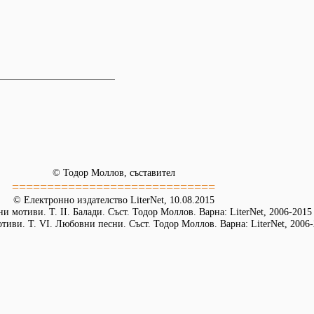
© Тодор Моллов, съставител
=============================
© Електронно издателство LiterNet, 10.08.2015
и мотиви. Т. ІІ. Балади. Съст. Тодор Моллов. Варна: LiterNet, 2006-2015
иви. Т. VІ. Любовни песни. Съст. Тодор Моллов. Варна: LiterNet, 2006