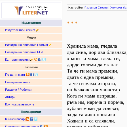
Настройки:
Разшири
Стесни
|
Уголеми
Ум
* * *
Издателство
:.
Издателство LiterNet
Медии
:.
Електронно списание LiterNet
Хранила мама, гледала
два сина, дор два близнака
:.
Електронно списание БЕЛ
храни ги мама, гледа ги,
:.
Културни новини
дорде големи да станат.
Каталози
Та че ги мама премени,
:.
По дати
:
март
двата с една премяна,
та че ги мама изпрати,
:.
Електронни книги
на Бачковския манастир.
:.
Раздели / Рубрики
Кога ги мама изпраща,
:.
Автори
ръча им, наръча и поръча,
:.
Критика за авторите
хубави моми да сгляват,
Книжарници
за да са лика-прилика.
:.
Книжен пазар
Ходили и са сглявали,
:.
Книгосвят: сравни цени