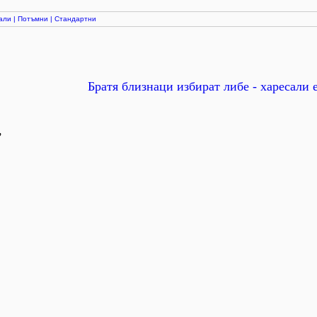
али
|
Потъмни
|
Стандартни
Братя близнаци избират либе - харесали 
,