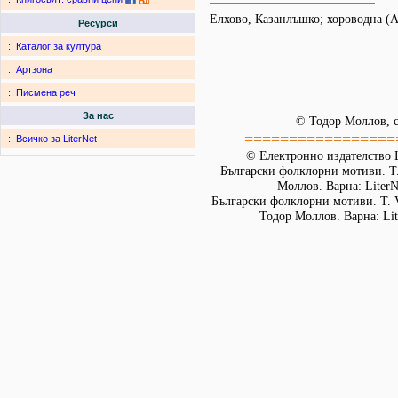
Елхово, Казанлъшко; хороводна 
Ресурси
:.
Каталог за култура
:.
Артзона
:.
Писмена реч
За нас
© Тодор Моллов, с
=================
:.
Всичко за LiterNet
© Електронно издателство L
Български фолклорни мотиви. Т. 
Моллов. Варна: LiterN
Български фолклорни мотиви. Т. 
Тодор Моллов. Варна: Lit