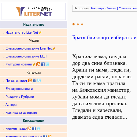
Настройки:
Разшири
Стесни
|
Уголеми
Ум
* * *
Издателство
:.
Издателство LiterNet
Братя близнаци избират ли
Медии
:.
Електронно списание LiterNet
Хранила мама, гледала
:.
Електронно списание БЕЛ
дор два сина близнака.
:.
Културни новини
Храни ги мама, гледа ги,
Каталози
дорде ми расли, порасли.
:.
По дати
:
март
Та си ги мама пратила
на Бачковския манастир,
:.
Електронни книги
хубави моми да гледат,
:.
Раздели / Рубрики
да са им лика-прилика.
:.
Автори
Гледали и харесвали,
:.
Критика за авторите
двамата една гледали...
Книжарници
:.
Книжен пазар
:.
Книгосвят: сравни цени