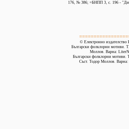
176, № 386; =БНПП 3, с. 196 - "Д
=================
© Електронно издателство L
Български фолклорни мотиви. Т. 
Моллов. Варна: LiterN
Български фолклорни мотиви. Т
Съст. Тодор Моллов. Варна: 