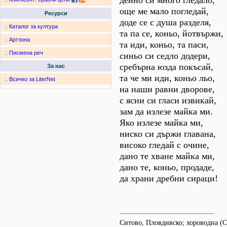
дейно си много гледало,
още ме мало погледай,
Ресурси
доде се с душа разделя,
:.
Каталог за култура
та па се, коньо, йотвържи,
:.
Артзона
та иди, коньо, та паси,
:.
Писмена реч
синьо си седло додери,
сребърна юзда покъсай,
За нас
та че ми иди, коньо льо,
:.
Всичко за LiterNet
на наши равни дворове,
с ясни си гласи извикай,
зам да излезе майка ми.
Яко излезе майка ми,
ниско си държи главана,
високо гледай с очине,
дано те хване майка ми,
дано те, коньо, продаде,
да храни дребни сираци!
Ситово, Пловдивско; хороводна (С