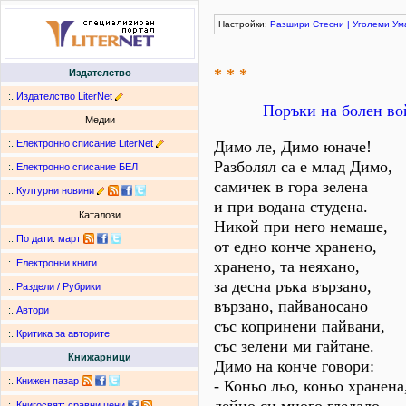
Настройки:
Разшири
Стесни
|
Уголеми
Ум
* * *
Издателство
:.
Издателство LiterNet
Поръки на болен во
Медии
:.
Електронно списание LiterNet
Димо ле, Димо юначе!
Разболял са е млад Димо,
:.
Електронно списание БЕЛ
самичек в гора зелена
:.
Културни новини
и при водана студена.
Каталози
Никой при него немаше,
:.
По дати
:
март
от едно конче хранено,
хранено, та неяхано,
:.
Електронни книги
за десна ръка вързано,
:.
Раздели / Рубрики
вързано, пайваносано
:.
Автори
със копринени пайвани,
:.
Критика за авторите
със зелени ми гайтане.
Книжарници
Димо на конче говори:
:.
Книжен пазар
- Коньо льо, коньо хранена
:.
Книгосвят: сравни цени