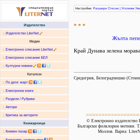
Настройки:
Разшири
Стесни
|
Уголеми
Ум
* * *
Издателство
:.
Издателство LiterNet
Жълта пепе
Медии
:.
Електронно списание LiterNet
Край Дунава зелена морава.
:.
Електронно списание БЕЛ
:.
Културни новини
Каталози
Средогрив, Белоградчишко (Стоин
:.
По дати
:
март
:.
Електронни книги
:.
Раздели / Рубрики
:.
Автори
=================
:.
Критика за авторите
© Електронно издателство L
Книжарници
Български фолклорни мотиви. Т. 
Моллов. Варна: LiterN
:.
Книжен пазар
:.
Книгосвят: сравни цени