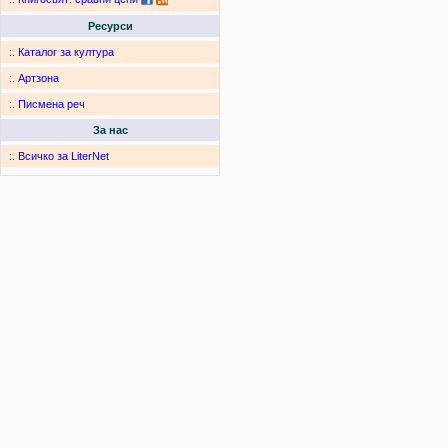
Ресурси
:.
Каталог за култура
:.
Артзона
:.
Писмена реч
За нас
:.
Всичко за LiterNet