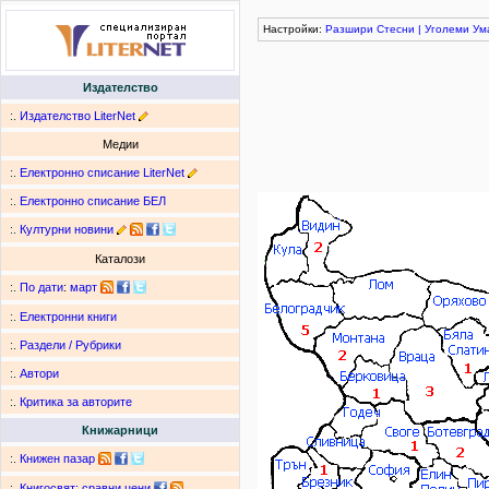
Настройки:
Разшири
Стесни
|
Уголеми
Ум
Издателство
:.
Издателство LiterNet
Медии
:.
Електронно списание LiterNet
:.
Електронно списание БЕЛ
:.
Културни новини
Каталози
:.
По дати
:
март
:.
Електронни книги
:.
Раздели / Рубрики
:.
Автори
:.
Критика за авторите
Книжарници
:.
Книжен пазар
:.
Книгосвят: сравни цени