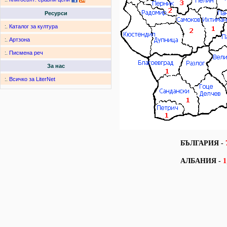
Ресурси
:.
Каталог за култура
:.
Артзона
:.
Писмена реч
За нас
:.
Всичко за LiterNet
БЪЛГАРИЯ -
АЛБАНИЯ -
1