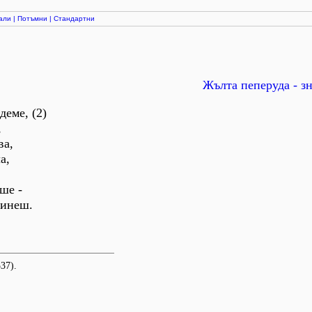
али
|
Потъмни
|
Стандартни
Жълта пеперуда - зн
деме, (2)
,
ва,
а,
ше -
гинеш.
37).