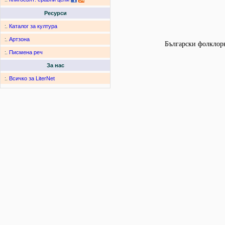
Ресурси
:.
Каталог за култура
:.
Артзона
Български фолклорн
:.
Писмена реч
За нас
:.
Всичко за LiterNet