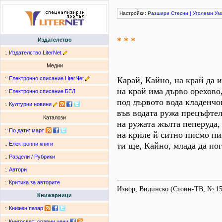
Настройки:
Разшири
Стесни
|
Уголеми
Ум
* * *
Издателство
:.
Издателство LiterNet
Медии
:.
Електронно списание LiterNet
Карай, Кайно, на край да и
на край има дърво орехово
:.
Електронно списание БЕЛ
под дървото вода кладенчо
:.
Културни новини
във водата ружа прецъфтел
Каталози
на ружата жълта пеперуда,
:.
По дати
:
март
на криле й ситно писмо пи
ти ще, Кайно, млада да по
:.
Електронни книги
:.
Раздели / Рубрики
:.
Автори
:.
Критика за авторите
Извор, Видинско (Стоин-ТВ, № 15
Книжарници
:.
Книжен пазар
:.
Книгосвят: сравни цени