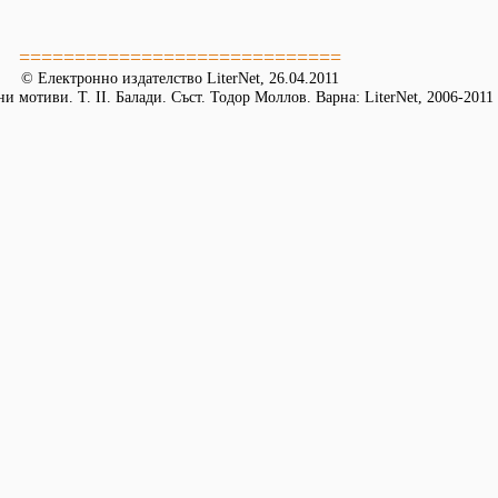
=============================
© Електронно издателство LiterNet, 26.04.2011
и мотиви. Т. II. Балади. Съст. Тодор Моллов. Варна: LiterNet, 2006-2011