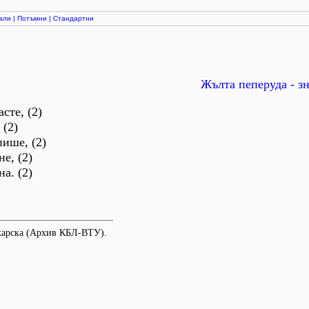
али
|
Потъмни
|
Стандартни
Жълта пеперуда - зн
сте, (2)
 (2)
ише, (2)
е, (2)
а. (2)
нкарска (Архив КБЛ-ВТУ).