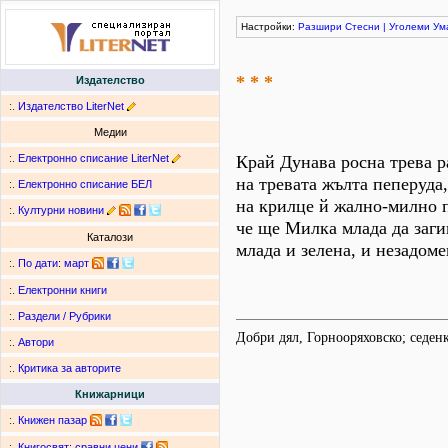
Настройки:
Разшири
Стесни
|
Уголеми
Ум
* * *
Издателство
:.
Издателство LiterNet
Медии
:.
Електронно списание LiterNet
Край Дунава росна трева ра
на тревата жълта пеперуда,
:.
Електронно списание БЕЛ
на крилце й жално-милно п
:.
Културни новини
че ще Милка млада да загин
Каталози
млада и зелена, и незадомен
:.
По дати
:
март
:.
Електронни книги
:.
Раздели / Рубрики
Добри дял, Горнооряховско; седе
:.
Автори
:.
Критика за авторите
Книжарници
:.
Книжен пазар
:.
Книгосвят: сравни цени