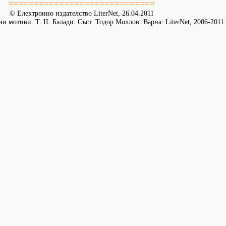
=============================
© Електронно издателство LiterNet, 26.04.2011
и мотиви. Т. II. Балади. Съст. Тодор Моллов. Варна: LiterNet, 2006-2011