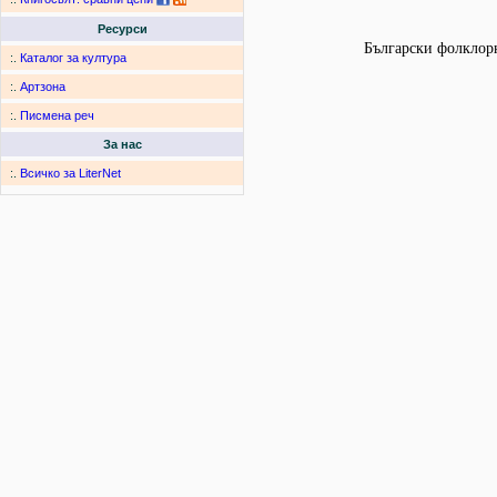
Ресурси
Български фолклорн
:.
Каталог за култура
:.
Артзона
:.
Писмена реч
За нас
:.
Всичко за LiterNet