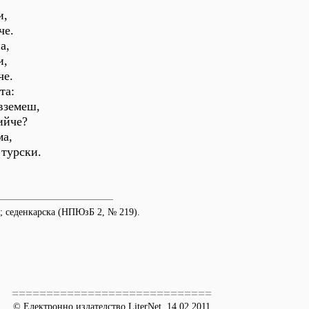
и,
че.
а,
и,
че.
та:
 вземеш,
ийче?
ма,
 турски.
; седенкарска (НПЮзБ 2, № 219).
=============================
© Електронно издателство LiterNet, 14.02.2011