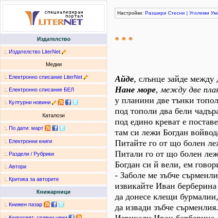
Настройки:
Разшири
Стесни
|
Уголеми
Ум
* * *
Издателство
:.
Издателство LiterNet
Медии
:.
Електронно списание LiterNet
Айде
, слънце зайде между
Нане море
,
между две пла
:.
Електронно списание БЕЛ
у планини две тънки топол
:.
Културни новини
под тополи два бели чадър
Каталози
под едино креват е поставе
:.
По дати
:
март
там си лежи Богдан войвод
Питайте го от що болен ле
:.
Електронни книги
Питали го от що болен леж
:.
Раздели / Рубрики
Богдан си й вели, ем говор
:.
Автори
- Заболе ме зъбче сърменли
:.
Критика за авторите
извикайте Иван берберина 
Книжарници
да донесе клещи бурмалии
:.
Книжен пазар
да извади зъбче сърменлия
:.
Книгосвят: сравни цени