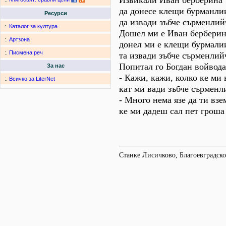
Извикали Иван берберина
да донесе клещи бурманли
Ресурси
да извади зъбче сърменлий
:.
Каталог за култура
Дошел ми е Иван берберин
:.
Артзона
донел ми е клещи бурмали
:.
Писмена реч
та извади зъбче сърменлий
Попитал го Богдан войвода
За нас
- Кажи, кажи, колко ке ми
:.
Всичко за LiterNet
кат ми вади зъбче сърменл
- Много нема язе да ти взе
ке ми дадеш сал пет гроша
Станке Лисичково, Благоевградско