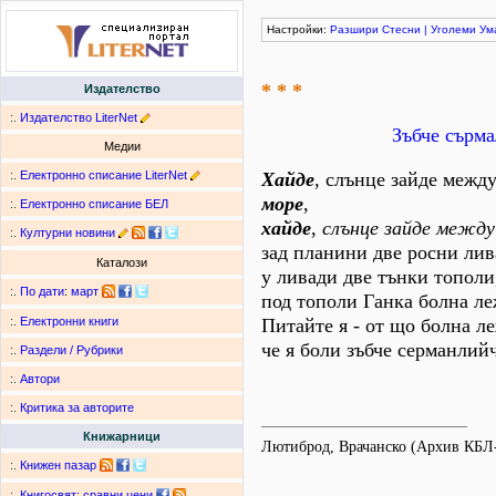
Настройки:
Разшири
Стесни
|
Уголеми
Ум
* * *
Издателство
:.
Издателство LiterNet
Зъбче сърма
Медии
:.
Електронно списание LiterNet
Хайде
, слънце зайде межд
море
,
:.
Електронно списание БЕЛ
хайде
,
слънце зайде между
:.
Културни новини
зад планини две росни лив
Каталози
у ливади две тънки тополи
:.
По дати
:
март
под тополи Ганка болна ле
Питайте я - от що болна л
:.
Електронни книги
че я боли зъбче серманлийч
:.
Раздели / Рубрики
:.
Автори
:.
Критика за авторите
Книжарници
Лютиброд, Врачанско (Архив КБЛ
:.
Книжен пазар
:.
Книгосвят: сравни цени