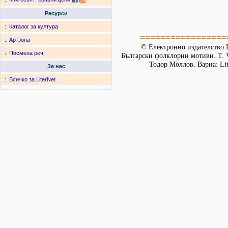
Ресурси
:.
Каталог за култура
=================
:.
Артзона
© Електронно издателство L
:.
Писмена реч
Български фолклорни мотиви. Т. 
Тодор Моллов. Варна: Lit
За нас
:.
Всичко за LiterNet