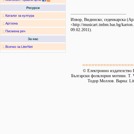
Ресурси
:.
Каталог за култура
Извор, Видинско; седенкарска (
:.
Артзона
<http://musicart.imbm.bas.bg/karto
09.02.2011).
:.
Писмена реч
За нас
:.
Всичко за LiterNet
=================
© Електронно издателство L
Български фолклорни мотиви. Т. 
Тодор Моллов. Варна: Lit