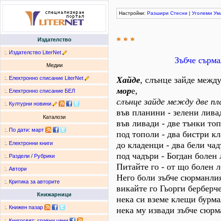
Настройки:
Разшири
Стесни
|
Уголеми
Ум
* * *
Издателство
:.
Издателство LiterNet
Зъбче сърма
Медии
:.
Електронно списание LiterNet
Хайде
, слънце зайде межд
мор
е,
:.
Електронно списание БЕЛ
слънце зайде между две пл
:.
Културни новини
във планини - зелени лива
Каталози
във ливади - две тънки то
:.
По дати
:
март
под тополи - два бистри к
до кладенци - два бели чад
:.
Електронни книги
под чадъри - Богдан болен
:.
Раздели / Рубрики
Питайте го - от що болен 
:.
Автори
Него боли зъбче сюрманли
:.
Критика за авторите
викайте го Гьорги берберче
Книжарници
нека си вземе клещи бурма
:.
Книжен пазар
нека му извади зъбче сюрм
:.
Книгосвят: сравни цени