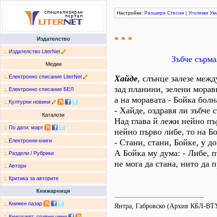
Настройки:
Разшири
Стесни
|
Уголеми
Ум
* * *
Издателство
:.
Издателство LiterNet
Зъбче сърма
Медии
:.
Електронно списание LiterNet
Хайде
, слънце залезе межд
зад планини, зелени морав
:.
Електронно списание БЕЛ
а на моравата - Бойка болн
:.
Културни новини
- Хайде, оздравя ли зъбче 
Каталози
Над глава й лежи нейно пъ
:.
По дати
:
март
нейно първо либе, то на Б
- Стани, стани, Бойке, у д
:.
Електронни книги
А Бойка му дума: - Либе, п
:.
Раздели / Рубрики
не мога да стана, нито да 
:.
Автори
:.
Критика за авторите
Книжарници
:.
Книжен пазар
Янтра, Габровско (Архив КБЛ-ВТ
:.
Книгосвят: сравни цени