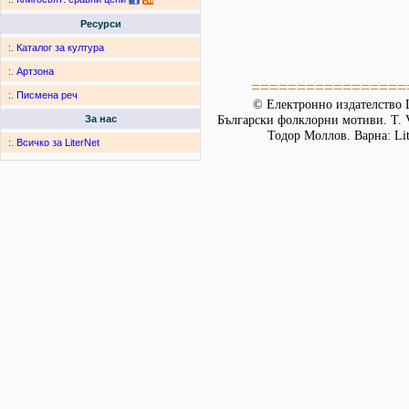
Ресурси
:.
Каталог за култура
:.
Артзона
=================
:.
Писмена реч
© Електронно издателство L
Български фолклорни мотиви. Т. 
За нас
Тодор Моллов. Варна: Lit
:.
Всичко за LiterNet