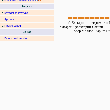
Ресурси
:.
Каталог за култура
=================
:.
Артзона
© Електронно издателство L
:.
Писмена реч
Български фолклорни мотиви. Т. 
Тодор Моллов. Варна: Lit
За нас
:.
Всичко за LiterNet