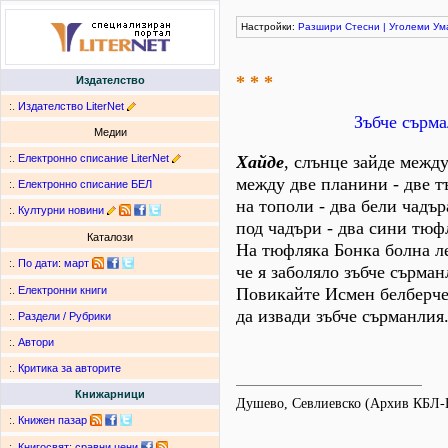
Настройки:
Разшири
Стесни
|
Уголеми
Ум
* * *
Издателство
:.
Издателство LiterNet
Зъбче сърма
Медии
:.
Електронно списание LiterNet
Хайде
, слънце зайде межд
между две планини - две т
:.
Електронно списание БЕЛ
на тополи - два бели чадър
:.
Културни новини
под чадъри - два сини тюф
Каталози
На тюфляка Бонка болна л
:.
По дати
:
март
че я заболяло зъбче сърман
Повикайте Исмен белберче
:.
Електронни книги
да извади зъбче сърманлия
:.
Раздели / Рубрики
:.
Автори
:.
Критика за авторите
Книжарници
Душево, Севлиевско (Архив КБЛ-
:.
Книжен пазар
:.
Книгосвят: сравни цени