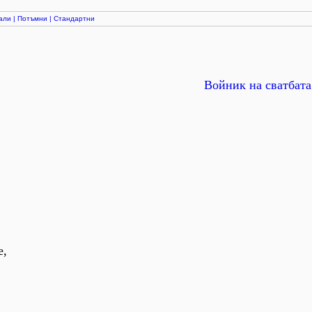
али
|
Потъмни
|
Стандартни
Войник на сватбата
:
е,