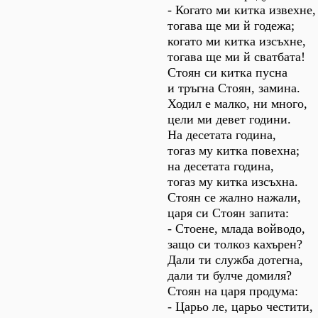
- Когато ми китка извехне,
тогава ще ми й годежа;
когато ми китка изсъхне,
тогава ще ми й сватбата!
Стоян си китка пусна
и тръгна Стоян, замина.
Ходил е малко, ни много,
цели ми девет години.
На десетата година,
тогаз му китка повехна;
на десетата година,
тогаз му китка изсъхна.
Стоян се жално нажали,
царя си Стоян запита:
- Стоене, млада войводо,
защо си толкоз кахърен?
Дали ти служба дотегна,
дали ти булче домиля?
Стоян на царя продума:
- Царьо ле, царьо честити,