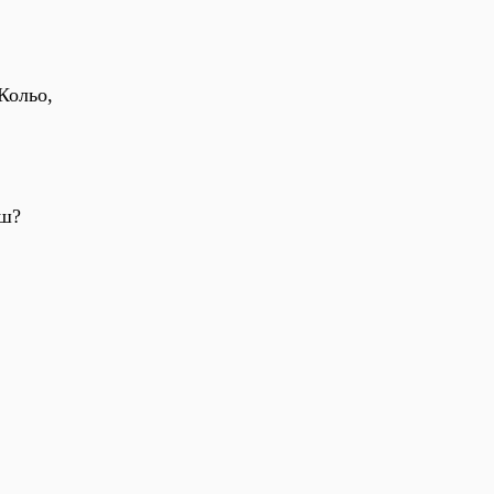
 Кольо,
еш?