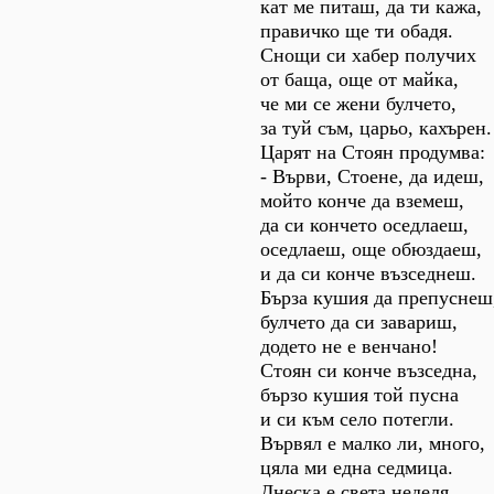
кат ме питаш, да ти кажа,
правичко ще ти обадя.
Снощи си хабер получих
от баща, още от майка,
че ми се жени булчето,
за туй съм, царьо, кахърен.
Царят на Стоян продумва:
- Върви, Стоене, да идеш,
мойто конче да вземеш,
да си кончето оседлаеш,
оседлаеш, още обюздаеш,
и да си конче възседнеш.
Бърза кушия да препуснеш
булчето да си завариш,
додето не е венчано!
Стоян си конче възседна,
бързо кушия той пусна
и си към село потегли.
Вървял е малко ли, много,
цяла ми една седмица.
Днеска е света неделя.