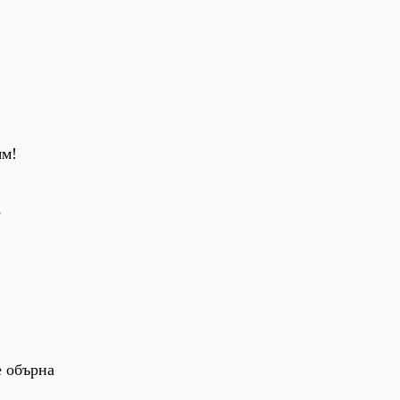
ям!
е
е обърна