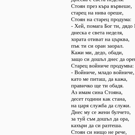
Стоян през къра вървеше,
старец на нива ореше,
Стоян на старец продума:
- Хей, помага Бог ти, дядо
днеска е света неделя,
хората отиват на църква,
пък ти си оран заорал.
Кажи ми, дедо, обади,
защо си дошъл днес да ор
Старец войниче продумва:
- Войниче, младо войниче,
като ме питаш, да кажа,
правичко ще ти обадя.
Аз имам сина Стояна,
десет години как стана,
на царя служба да служи.
Днес му се жени булчето,
за туй съм дошъл да ора,
кахъри да си разтеша.
Стоян си нищо не рече,