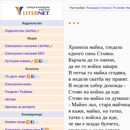
Настройки:
Разшири
Стесни
|
Уголеми
Ум
* * *
Издателство
:.
Издателство LiterNet
Медии
:.
Електронно списание LiterNet
Хранила майка, гледала
едного сина Стояна.
:.
Електронно списание БЕЛ
Бързала да го ожени,
:.
Културни новини
да не го война завари.
Каталози
В петък го майка сгодява,
:.
По дати
:
март
в неделя сватба му правят.
В неделя хабер дохожда -
:.
Електронни книги
Стоян на война да иде.
:.
Раздели / Рубрики
Стоян на майка си думаше
:.
Автори
- Майно льо, стара майчиц
:.
Критика за авторите
я кажи, майко, на татко,
Книжарници
татко с войска да иде,
:.
Книжен пазар
че ми е младо булчето,
:.
Книгосвят: сравни цени