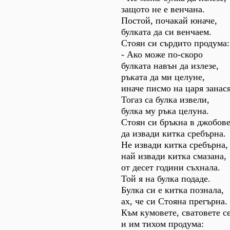
защото не е венчана.
Постой, почакай юначе,
булката да си венчаем.
Стоян си сърдито продума:
- Ако може по-скоро
булката навън да излезе,
ръката да ми целуне,
иначе писмо на царя занас
Тогаз са булка извели,
булка му ръка целуна.
Стоян си бръкна в джобов
да извади китка сребърна.
Не извади китка сребърна,
най извади китка смазана,
от десет години съхнала.
Той я на булка подаде.
Булка си е китка познала,
ах, че си Стояна прегърна.
Към кумовете, сватовете с
и им тихом продума: