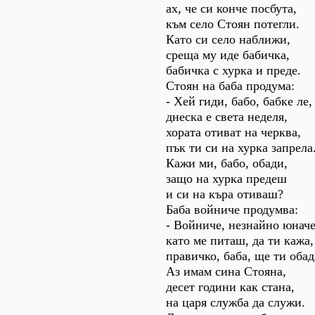
ах, че си конче посбута,
към село Стоян потегли.
Като си село наближи,
среща му иде бабичка,
бабичка с хурка и преде.
Стоян на баба продума:
- Хей гиди, бабо, бабке ле,
днеска е света неделя,
хората отиват на черква,
пък ти си на хурка запрела
Кажи ми, бабо, обади,
защо на хурка предеш
и си на къра отиваш?
Баба войниче продумва:
- Войниче, незнайно юначе
като ме питаш, да ти кажа,
правичко, баба, ще ти обад
Аз имам сина Стояна,
десет години как стана,
на царя служба да служи.