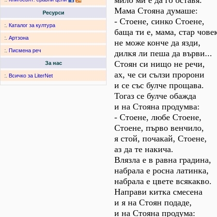
мило ми е да го оставя.
Мама Стояна думаше:
Ресурси
- Стоене, синко Стоене,
:.
Каталог за култура
баща ти е, мама, стар чове
:.
Артзона
не може конче да язди,
:.
Писмена реч
дилкя ли пеша да върви...
Стоян си нищо не речи,
За нас
ах, че си сълзи пророни
:.
Всичко за LiterNet
и се със булче прощава.
Тогаз се булче обажда
и на Стояна продумва:
- Стоене, любе Стоене,
Стоене, първо венчило,
я стой, почакай, Стоене,
аз да те накича.
Влязла е в равна градина,
набрала е росна латинка,
набрала е цвете всякакво.
Направи китка смесена
и я на Стоян подаде,
и на Стояна продума: